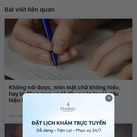
Bài viết liên quan
Không nói được, nhìn mặt chữ không hiểu,
hay bị động kinh và tê đầu ngón tay là dấu
×
hiệu bệnh gì?
Xem thêm