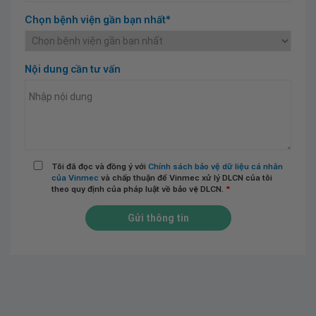
Chọn bệnh viện gần bạn nhất*
Nội dung cần tư vấn
Tôi đã đọc và đồng ý với
Chính sách bảo vệ dữ liệu cá nhân
của Vinmec
và chấp thuận để Vinmec xử lý DLCN của tôi
theo quy định của pháp luật về bảo vệ DLCN.
*
Gửi thông tin