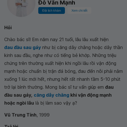
Đỗ Văn Mạnh
Đặt lịch khám
Xem chi tiết
Hỏi
Chào bác sĩ! Em năm nay 21 tuổi, lâu lâu xuất hiện
đau đầu sau gáy
như bị căng dây chằng hoặc dây thần
kinh sau đầu, nghe như có tiếng bẻ khớp. Những triệu
chứng trên thường xuất hiện khi ngồi lâu rồi vận động
mạnh hoặc chuẩn bị trận đá bóng, đau đến nỗi phải nằm
xuống 1 lúc mới hết, nhưng hết rất nhanh tầm 5-10 phút
trở lại bình thường. Mong bác sĩ tư vấn giúp em
đau
đầu sau gáy,
căng dây chằng
khi vận động mạnh
hoặc ngồi lâu
là bị làm sao vậy ạ?
Vũ Trung Tính
, 1999
Trả lời