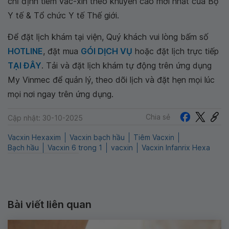
chỉ định tiêm vắc-xin theo khuyến cáo mới nhất của Bộ
Y tế & Tổ chức Y tế Thế giới.
Để đặt lịch khám tại viện, Quý khách vui lòng bấm số
HOTLINE
, đặt mua
GÓI DỊCH VỤ
hoặc đặt lịch trực tiếp
TẠI ĐÂY
. Tải và đặt lịch khám tự động trên ứng dụng
My Vinmec để quản lý, theo dõi lịch và đặt hẹn mọi lúc
mọi nơi ngay trên ứng dụng.
Chia sẻ
Cập nhật: 30-10-2025
Vacxin Hexaxim
Vacxin bạch hầu
Tiêm Vacxin
Bạch hầu
Vacxin 6 trong 1
vacxin
Vacxin Infanrix Hexa
Bài viết liên quan