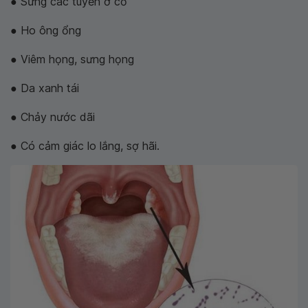
● Sưng các tuyến ở cổ
● Ho ông ổng
● Viêm họng, sưng họng
● Da xanh tái
● Chảy nước dãi
● Có cảm giác lo lắng, sợ hãi.