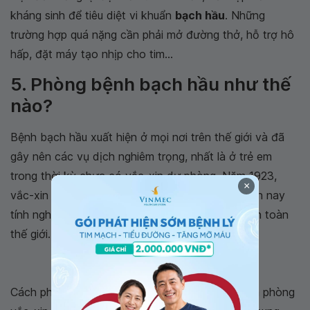
kháng sinh để tiêu diệt vi khuẩn
bạch hầu
. Những
trường hợp quá nặng cần phải mở đường thở, hỗ trợ hô
hấp, đặt máy tạo nhịp cho tim...
5. Phòng bệnh bạch hầu như thế
nào?
Bệnh bạch hầu xuất hiện ở mọi nơi trên thế giới và đã
gây nên các vụ dịch nghiêm trọng, nhất là ở trẻ em
trong thời kỳ chưa có vắc-xin dự phòng. Năm 1923,
×
vắc-xin giải độc tố
bạch hầu
ra đời và từ đó đến nay
tính nghiêm trọng của bệnh dịch đã thay đổi trên toàn
thế giới.
Cách phòng bệnh bạch hầu hiệu quả nhất là tiêm phòng