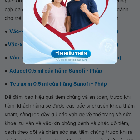
vắc-xin đầy đủ và đúng lịch. Hiện Vinmec đang cung
cấp đa dạng các dịch vụ tiêm vắc-xin bạch hầu dành
cho trẻ nhỏ và người lớn với 5 loại phối hợp, gồm:
●
Vắc-xin 6 trong 1 Infanrix Hexa của GSK (Bỉ)
●
Vắc-xin 6 trong 1 Hexaxim của Sanofi (Pháp)
●
Vắc-xin 5 trong 1 Pentaxim của Sanofi (Pháp)
●
Adacel 0,5 ml của hãng Sanofi - Pháp
●
Tetraxim 0.5 ml của hãng Sanofi - Pháp
Để đảm bảo hiệu quả tiêm chủng và an toàn, trước khi
tiêm, khách hàng sẽ được các bác sĩ chuyên khoa thăm
khám, sàng lọc đầy đủ các vấn đề về thể trạng và sức
khỏe, tư vấn về vắc-xin phòng bệnh và phác đồ tiêm,
cách theo dõi và chăm sóc sau tiêm chủng trước khi ra