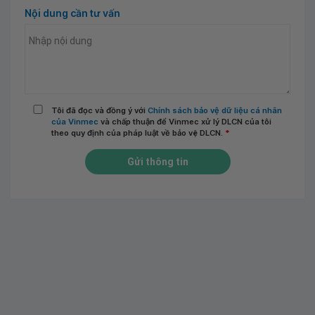
Nội dung cần tư vấn
Tôi đã đọc và đồng ý với
Chính sách bảo vệ dữ liệu cá nhân
của Vinmec
và chấp thuận để Vinmec xử lý DLCN của tôi
theo quy định của pháp luật về bảo vệ DLCN.
*
Gửi thông tin