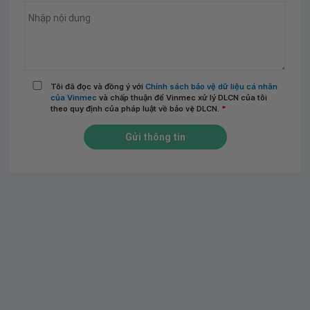
Tôi đã đọc và đồng ý với
Chính sách bảo vệ dữ liệu cá nhân
của Vinmec
và chấp thuận để Vinmec xử lý DLCN của tôi
theo quy định của pháp luật về bảo vệ DLCN.
*
Gửi thông tin