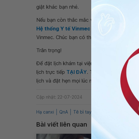
giật khác bạn nhé.
Nếu bạn còn thắc mắc về
co giật kèm tê bì
Hệ thống Y tế Vinmec
để kiểm tra và tư vấ
Vinmec. Chúc bạn có thật nhiều sức khỏe.
Trân trọng!
Để đặt lịch khám tại viện, Quý khách vui lò
lịch trực tiếp
TẠI ĐÂY
. Tải và đặt lịch khám
lịch và đặt hẹn mọi lúc mọi nơi ngay trên ứn
Cập nhật: 22-07-2024
Hạ canxi
QnA
Tê bì tay chân
Hạ đường máu
Bài viết liên quan