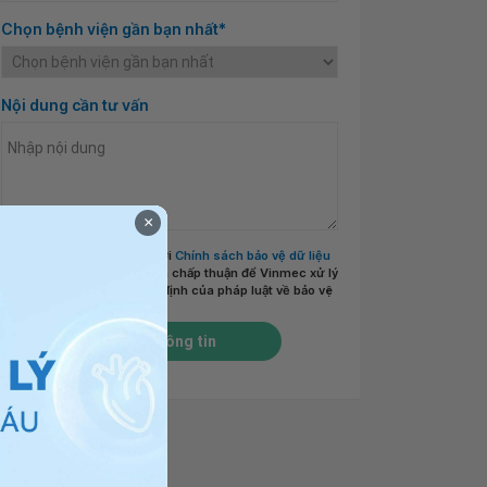
Chọn bệnh viện gần bạn nhất*
Nội dung cần tư vấn
×
Tôi đã đọc và đồng ý với
Chính sách bảo vệ dữ liệu
cá nhân của Vinmec
và chấp thuận để Vinmec xử lý
DLCN của tôi theo quy định của pháp luật về bảo vệ
DLCN.
*
Gửi thông tin