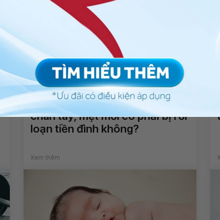
Chóng mặt, nôn kèm co rút
chân tay, mệt mỏi có phải bị rối
loạn tiền đình không?
Xem thêm