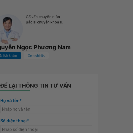
Cố vấn chuyên môn
Bác sĩ chuyên khoa II,
guyễn Ngọc Phương Nam
ặt lịch khám
Xem chi tiết
ĐỂ LẠI THÔNG TIN TƯ VẤN
Họ và tên*
Số điện thoại*