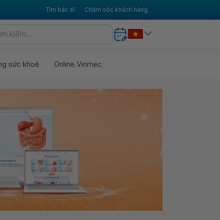
Tìm bác sĩ
Chăm sóc khách hàng
ng sức khoẻ
Online.Vinmec