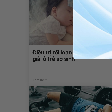
Điều trị rối loạn nước và điện
giải ở trẻ sơ sinh
Xem thêm