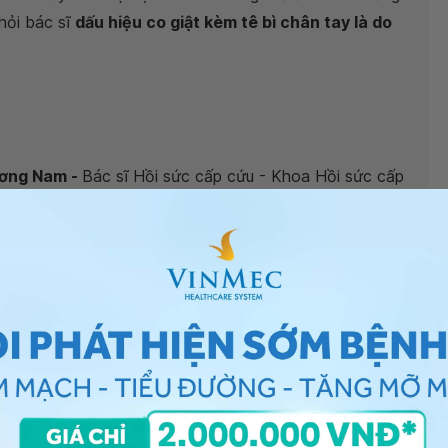
hỏi bác sĩ
dấu hiệu co giật kèm tê bì chân tay là do
ương Nam -
Bác sĩ Hồi sức cấp cứu - Khoa Hồi sức cấp
tral Park.
n tay là do đâu?
”, bác sĩ xin giải đáp như sau:
g của bạn thì hiện tượng co giật này nguyên nhân từ
 đúng dẫn đến có thể hạ đường máu, có thể kèm theo
 cảm giác tê tay, chân, đau khi vận cơ. Để tránh tình
ống điều độ, ăn đầy đủ các bữa, không bỏ bữa. Bạn cũng
kinh để được tầm soát thêm các nguyên nhân gây co