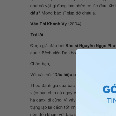
như có vật gì đang làm nhức có lúc đau. Xin 
đâu
? Mong bác sĩ giúp đỡ cháu ạ.
Văn Thị Khánh Vy
(2004)
Trả lời
Được giải đáp bởi
Bác sĩ Nguyễn Ngọc Ph
cứu - Bệnh viện Đa khoa Quốc tế Vinmec Cen
Chào bạn,
Với câu hỏi “
Dấu hiệu co giật kèm tê bì châ
Theo đánh giá của bác sĩ qua các triệu chứn
việc bạn nhịn cả ngày và uống thuốc không
hạ canxi đi cùng. Vì vậy mà sau đó bạn sẽ có
trạng lặp lại cách tốt nhất là bạn nên ăn u
nên đến khám với bác sĩ chuyên khoa thần 