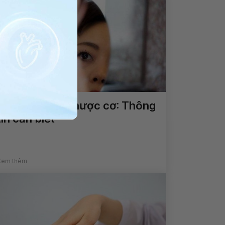
Điều trị bệnh nhược cơ: Thông
tin cần biết
Xem thêm