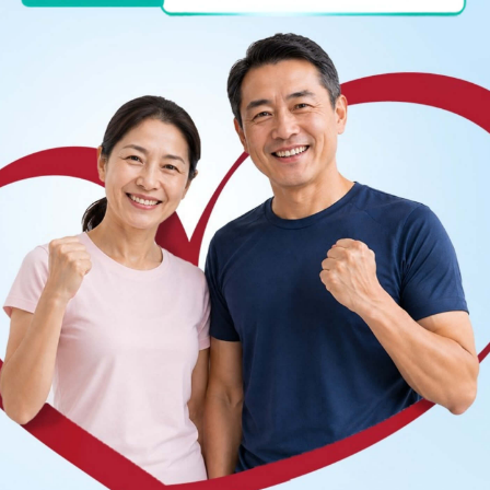
 chân tay
, bạn có thể đến bệnh viện thuộc
n thêm. Cảm ơn bạn đã tin tưởng và gửi câu hỏi đến
ng bấm số
HOTLINE
, đặt mua
GÓI DỊCH VỤ
hoặc đặt
 tự động trên ứng dụng My Vinmec để quản lý, theo dõi
g dụng.
Chia sẻ
Thần kinh