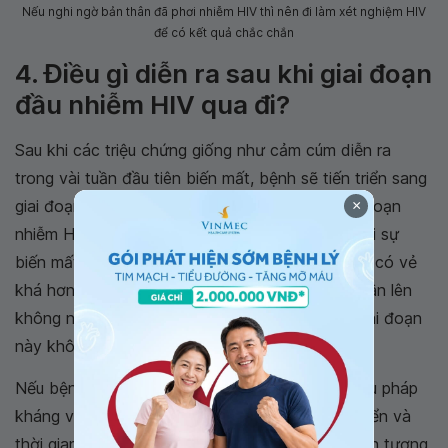
Nếu nghi ngờ bản thân đã phơi nhiễm HIV thì nên đi làm xét nghiệm HIV
để có kết quả chắc chắn
4. Điều gì diễn ra sau khi giai đoạn
đầu nhiễm HIV qua đi?
Sau khi các triệu chứng giống như cảm cúm diễn ra
trong vài tuần đầu tiên biến mất, bệnh sẽ tiến triển sang
giai đoạn không triệu chứng hay còn gọi là giai đoạn
×
nhiễm HIV mạn tính. Giai đoạn này đặc trưng bởi sự
biến mất của các triệu chứng, cơ thể bệnh nhân có vẻ
khá hơn, tuy nhiên HIV vẫn tiếp tục quá trình nhân lên
không ngừng. Và đa số các bệnh nhân HIV ở giai đoạn
này không có bất kỳ biểu hiện nào.
Nếu bệnh nhân nhiễm HIV được điều trị bằng liệu pháp
kháng virus mỗi ngày, bệnh có thể ngừng tiến triển và
thời gian sống của bệnh nhân có thể kéo dài gần tương