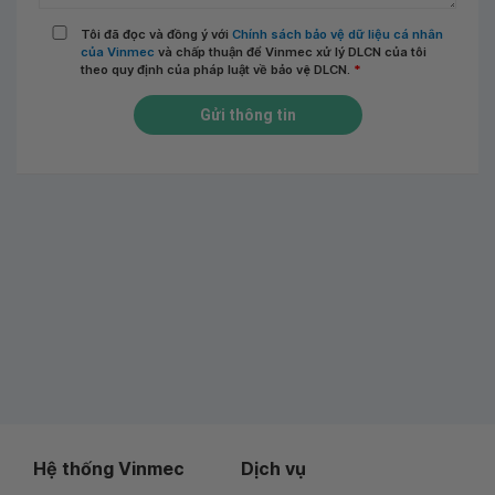
Tôi đã đọc và đồng ý với
Chính sách bảo vệ dữ liệu cá nhân
của Vinmec
và chấp thuận để Vinmec xử lý DLCN của tôi
theo quy định của pháp luật về bảo vệ DLCN.
*
Gửi thông tin
Hệ thống Vinmec
Dịch vụ