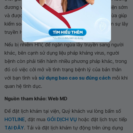
đương với người bình thường. Do đó việc phát hiện sớm
và được điều trị kịp thời là vô cùng quan trọng, vừa giúp
kiểm soát tiến triển của bệnh, vừa giúp ngăn chặn sự lây
truyền HIV sang người khác.
Nếu bị nhiễm HIV, để ngăn ngừa lây truyền sang người
khác, bên cạnh sử dụng liệu pháp kháng virus, người
bệnh còn phải tiến hành nhiều phương pháp khác, trong
đó có việc cởi mở về tình trạng bệnh lý của bản thân
với bạn tình và
sử dụng bao cao su đúng cách
mỗi khi
quan hệ tình dục.
Nguồn tham khảo: Web MD
Để đặt lịch khám tại viện, Quý khách vui lòng bấm số
HOTLINE
, đặt mua
GÓI DỊCH VỤ
hoặc đặt lịch trực tiếp
TẠI ĐÂY
. Tải và đặt lịch khám tự động trên ứng dụng