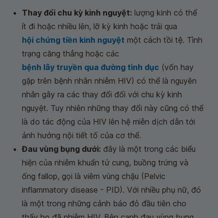
Thay đổi chu kỳ kinh nguyệt:
lượng kinh có thể
ít đi hoặc nhiều lên, lỡ kỳ kinh hoặc trải qua
hội chứng tiền kinh nguyệt
một cách tồi tệ. Tình
trạng căng thẳng hoặc các
bệnh lây truyền qua đường tình dục
(vốn hay
gặp trên bệnh nhân nhiễm HIV) có thể là nguyên
nhân gây ra các thay đổi đối với chu kỳ kinh
nguyệt. Tuy nhiên những thay đổi này cũng có thể
là do tác động của HIV lên hệ miễn dịch dẫn tới
ảnh hưởng nội tiết tố của cơ thể.
Đau vùng bụng dưới:
đây là một trong các biểu
hiện của nhiễm khuẩn tử cung, buồng trứng và
ống fallop, gọi là viêm vùng chậu (Pelvic
inflammatory disease - PID). Với nhiều phụ nữ, đó
là một trong những cảnh báo đỏ đầu tiên cho
thấy họ đã nhiễm HIV. Bên cạnh đau vùng bụng