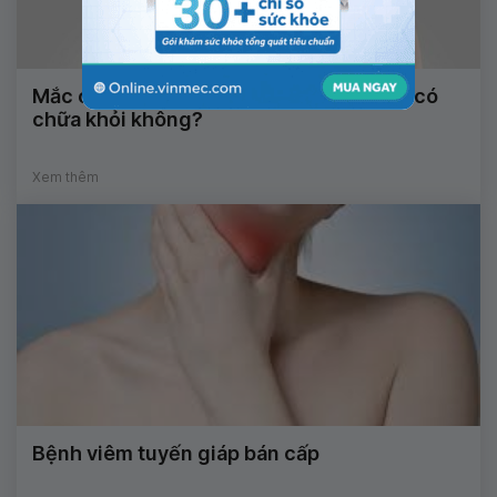
Mắc cường giáp chuyển thành suy giáp có
chữa khỏi không?
Xem thêm
Bệnh viêm tuyến giáp bán cấp