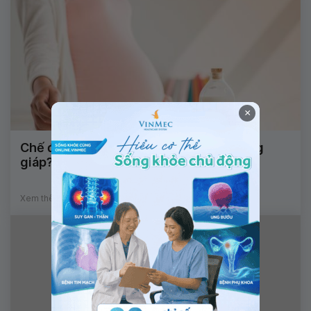
×
Chế độ dinh dưỡng cho mẹ bầu bị cường
giáp?
Xem thêm