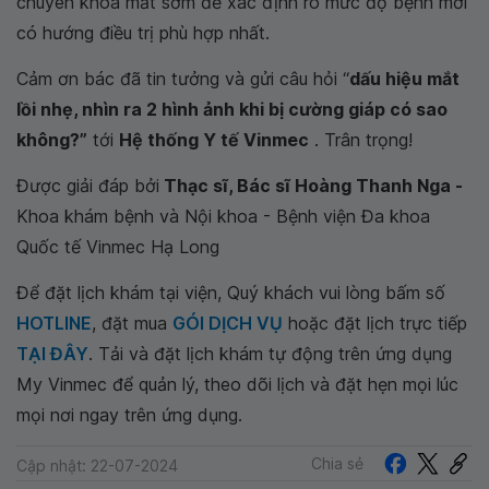
chuyên khoa mắt sớm để xác định rõ mức độ bệnh mới
có hướng điều trị phù hợp nhất.
Cảm ơn bác đã tin tưởng và gửi câu hỏi “
dấu hiệu mắt
lồi nhẹ, nhìn ra 2 hình ảnh khi bị cường giáp có sao
không?”
tới
Hệ thống Y tế Vinmec
. Trân trọng!
Được giải đáp bởi
Thạc sĩ, Bác sĩ Hoàng Thanh Nga -
Khoa khám bệnh và Nội khoa - Bệnh viện Đa khoa
Quốc tế Vinmec Hạ Long
Để đặt lịch khám tại viện, Quý khách vui lòng bấm số
HOTLINE
, đặt mua
GÓI DỊCH VỤ
hoặc đặt lịch trực tiếp
TẠI ĐÂY
. Tải và đặt lịch khám tự động trên ứng dụng
My Vinmec để quản lý, theo dõi lịch và đặt hẹn mọi lúc
mọi nơi ngay trên ứng dụng.
Chia sẻ
Cập nhật: 22-07-2024