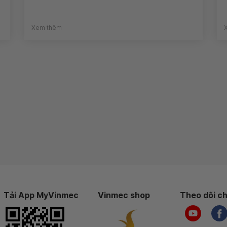
Xem thêm
Tải App MyVinmec
Vinmec shop
Theo dõi ch