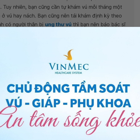
h. Tuy nhiên, bạn cũng cần tự khám vú mỗi tháng một
g ở vú hay nách. Bạn cũng nên tái khám định kỳ theo
nh có người thân bị
ung thư vú
thì bạn nên báo bác sĩ
u - Bệnh viện Đa khoa Quốc tế Vinmec Central Park.
bệnh gì?
ực có sao không?
ì? Có nguy hiểm không?
 điều cần biết
g thư vú
 thuật điều trị ung thư vú