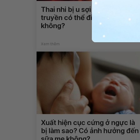
Thai nhi bị u sợi thần kinh di
truyền có thể điều trị được
không?
Xem thêm
Xuất hiện cục cứng ở ngực là
bị làm sao? Có ảnh hưởng đến
sữa mẹ không?