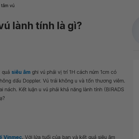
 tâm vú
ú lành tính là gì?
t quả
siêu âm
ghi vú phải vị trí 1H cách núm 1cm có
ông dấu Doppler. Vú trái không u và tổn thương viêm.
 nách. Kết luận u vú phải khả năng lành tính (BIRADS
ạ?
tế Vinmec
.
Với lứa tuổi của bạn và kết quả siêu âm