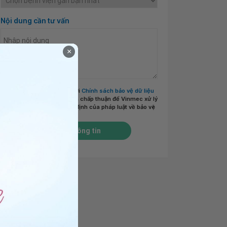
Nội dung cần tư vấn
×
Tôi đã đọc và đồng ý với
Chính sách bảo vệ dữ liệu
cá nhân của Vinmec
và chấp thuận để Vinmec xử lý
DLCN của tôi theo quy định của pháp luật về bảo vệ
DLCN.
*
Gửi thông tin