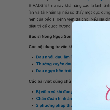
BIRADS 3 thì u này khả năng cao là lành tín
lần và tái khám lại nếu sờ thấy một cục cứn
hẹn của bác sĩ bệnh viện đã cho. Nếu gia đì
điều trị để được hướng dẫn kỹ hơn.
Bác sĩ Nông Ngọc Sơn
- Trung tâm Ung bướ
Các nội dung tư vấn khác
Đau nhói, đau âm ỉ dưới hai bên vú là 
Thường xuyên đau nhói dưới vùng ng
Đau ngực bên trái là dấu hiệu bệnh g
Các bài viết cùng chủ đề
Bị viêm vú khi đang cho con bú: Những
Chẩn đoán hình ảnh trong tầm soát un
2 phương pháp thường dùng trong phẫu