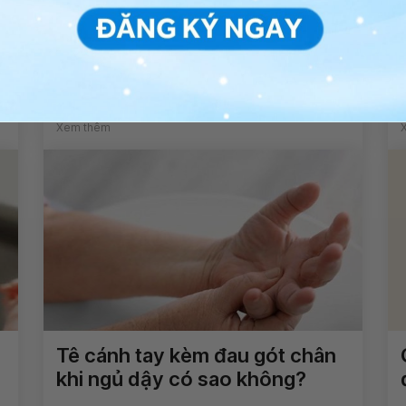
Biện pháp phòng tránh ung thư
vú?
Xem thêm
Tê cánh tay kèm đau gót chân
khi ngủ dậy có sao không?