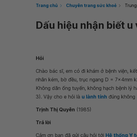
Trang chủ
Chuyên trang sức khoẻ
Trung
Dấu hiệu nhận biết u v
Hỏi
Chào bác sĩ, em có đi khám ở bệnh viện, kế
nhân kém, bờ đều, trục ngang D = 7x4mm kh
Không dãn ống tuyến, không hạch bệnh lý hai
3). Vậy cho e hỏi là
u lành tính
đúng không 
Trịnh Thị Quyên
(1985)
Trả lời
Cảm ơn bạn đã gửi câu hỏi tới
Hệ thống Y 