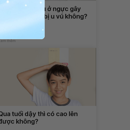
Xuất hiện khối u ở ngực gây
đau thì có phải bị u vú không?
Xem thêm
Qua tuổi dậy thì có cao lên
được không?