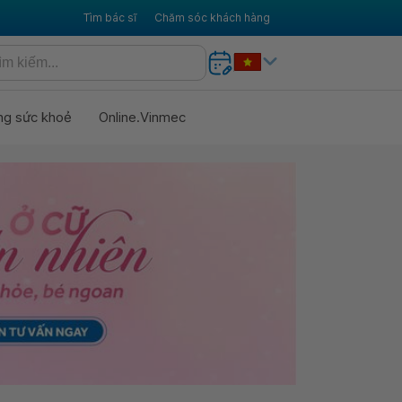
Tìm bác sĩ
Chăm sóc khách hàng
ng sức khoẻ
Online.Vinmec