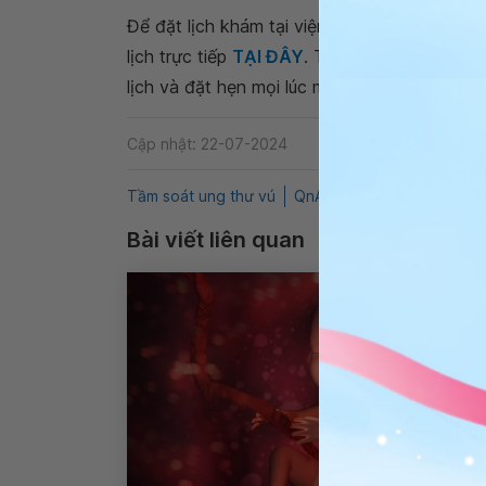
Để đặt lịch khám tại viện, Quý khách vui lò
lịch trực tiếp
TẠI ĐÂY
. Tải và đặt lịch khám
lịch và đặt hẹn mọi lúc mọi nơi ngay trên ứn
Cập nhật: 22-07-2024
Tầm soát ung thư vú
QnA
Ung thư vú
U vú
Bài viết liên quan