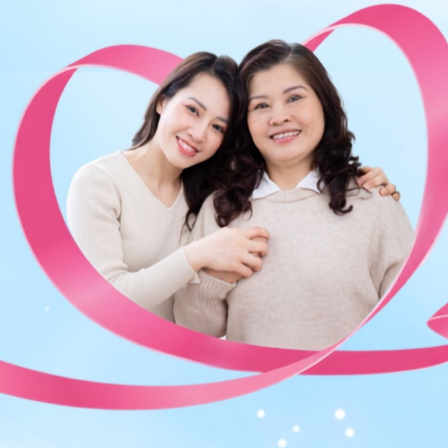
ng bấm số
HOTLINE
, đặt mua
GÓI DỊCH VỤ
hoặc đặt
 tự động trên ứng dụng My Vinmec để quản lý, theo dõi
g dụng.
Chia sẻ
U lành tính
Ung bướu-Xạ trị