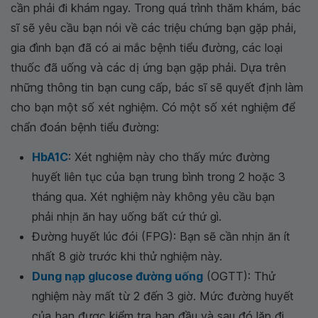
cần phải đi khám ngay. Trong quá trình thăm khám, bác
sĩ sẽ yêu cầu bạn nói về các triệu chứng bạn gặp phải,
gia đình bạn đã có ai mắc bệnh tiểu đường, các loại
thuốc đã uống và các dị ứng bạn gặp phải. Dựa trên
những thông tin bạn cung cấp, bác sĩ sẽ quyết định làm
cho bạn một số xét nghiệm. Có một số xét nghiệm để
chẩn đoán bệnh tiểu đường:
HbA1C
: Xét nghiệm này cho thấy mức đường
huyết liên tục của bạn trung bình trong 2 hoặc 3
tháng qua. Xét nghiệm này không yêu cầu bạn
phải nhịn ăn hay uống bất cứ thứ gì.
Đường huyết lúc đói (FPG): Bạn sẽ cần nhịn ăn ít
nhất 8 giờ trước khi thử nghiệm này.
Dung nạp glucose đường uống
(OGTT): Thử
nghiệm này mất từ ​​2 đến 3 giờ. Mức đường huyết
của bạn được kiểm tra ban đầu và sau đó lặp đi