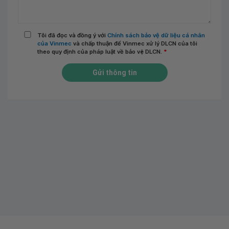
Tôi đã đọc và đồng ý với
Chính sách bảo vệ dữ liệu cá nhân
của Vinmec
và chấp thuận để Vinmec xử lý DLCN của tôi
theo quy định của pháp luật về bảo vệ DLCN.
*
Gửi thông tin