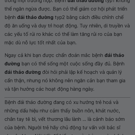
trong mọi trường hợp. Bệnh
đái tháo đường
typ1 không
thể ngăn ngừa được. Bạn có thể giảm cơ hội phát triển
bệnh
đái tháo đường
typ2 bằng cách điều chỉnh chế
độ ăn uống và duy trì hoạt động. Tuy nhiên, di truyền và
các yếu tố rủi ro khác có thể làm tăng rủi ro của bạn
mặc dù nỗ lực tốt nhất của bạn.
Ngay cả khi bạn được chẩn đoán mắc bệnh
đái tháo
đường
bạn có thể sống một cuộc sống đầy đủ. Bệnh
đái tháo đường
đòi hỏi phải lập kế hoạch và quản lý
cẩn thận, nhưng nó không nên ngăn cản bạn tham gia
và tận hưởng các hoạt động hàng ngày.
Bệnh đái tháo đường đang có xu hướng trẻ hoá và
những dấu hiệu như cảm thấy buồn nôn, khát nước,
chân tay tê bì, vết thương lâu lành ... là cảnh báo sớm
của bệnh. Người trẻ hãy chủ động tư vấn với bác sĩ