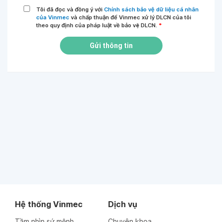
Tôi đã đọc và đồng ý với
Chính sách bảo vệ dữ liệu cá nhân
của Vinmec
và chấp thuận để Vinmec xử lý DLCN của tôi
theo quy định của pháp luật về bảo vệ DLCN.
*
Gửi thông tin
Hệ thống Vinmec
Dịch vụ
Tầm nhìn sứ mệnh
Chuyên khoa