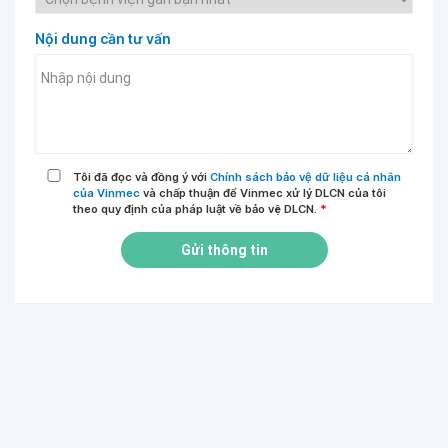
Nội dung cần tư vấn
Tôi đã đọc và đồng ý với
Chính sách bảo vệ dữ liệu cá nhân
của Vinmec
và chấp thuận để Vinmec xử lý DLCN của tôi
theo quy định của pháp luật về bảo vệ DLCN.
*
Gửi thông tin