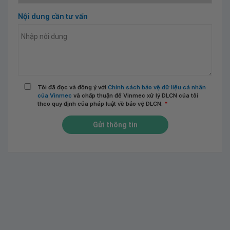
Nội dung cần tư vấn
Tôi đã đọc và đồng ý với
Chính sách bảo vệ dữ liệu cá nhân
của Vinmec
và chấp thuận để Vinmec xử lý DLCN của tôi
theo quy định của pháp luật về bảo vệ DLCN.
*
Gửi thông tin