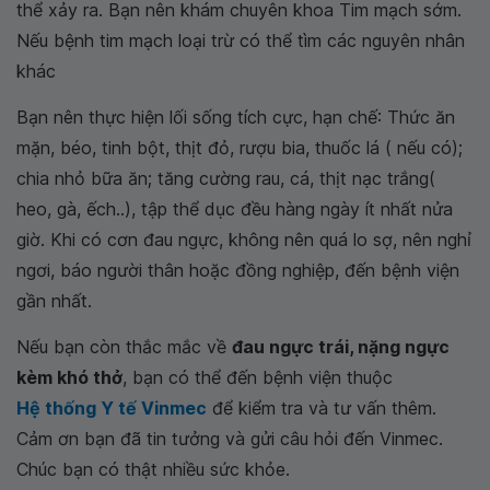
thể xảy ra. Bạn nên khám chuyên khoa Tim mạch sớm.
Nếu bệnh tim mạch loại trừ có thể tìm các nguyên nhân
khác
Bạn nên thực hiện lối sống tích cực, hạn chế: Thức ăn
mặn, béo, tinh bột, thịt đỏ, rượu bia, thuốc lá ( nếu có);
chia nhỏ bữa ăn; tăng cường rau, cá, thịt nạc trắng(
heo, gà, ếch..), tập thể dục đều hàng ngày ít nhất nửa
giờ. Khi có cơn đau ngực, không nên quá lo sợ, nên nghỉ
ngơi, báo người thân hoặc đồng nghiệp, đến bệnh viện
gần nhất.
Nếu bạn còn thắc mắc về
đau ngực trái, nặng ngực
kèm khó thở
, bạn có thể đến bệnh viện thuộc
Hệ thống Y tế Vinmec
để kiểm tra và tư vấn thêm.
Cảm ơn bạn đã tin tưởng và gửi câu hỏi đến Vinmec.
Chúc bạn có thật nhiều sức khỏe.