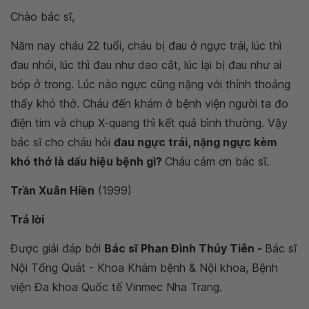
Chào bác sĩ,
Năm nay cháu 22 tuổi, cháu bị đau ở ngực trái, lúc thì
đau nhói, lúc thì đau như dao cắt, lúc lại bị đau như ai
bóp ở trong. Lúc nào ngực cũng nặng với thỉnh thoảng
thấy khó thở. Cháu đến khám ở bệnh viện người ta đo
điện tim và chụp X-quang thì kết quả bình thường. Vậy
bác sĩ cho cháu hỏi
đau ngực trái, nặng ngực kèm
khó thở là dấu hiệu bệnh gì?
Cháu cảm ơn bác sĩ.
Trần Xuân Hiền
(1999)
Trả lời
Được giải đáp bởi
Bác sĩ Phan Đình Thủy Tiên -
Bác sĩ
Nội Tổng Quát - Khoa Khám bệnh & Nội khoa, Bệnh
viện Đa khoa Quốc tế Vinmec Nha Trang.