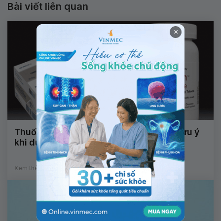
Bài viết liên quan
×
Thuốc Korlym: Công dụng, chỉ định và lưu ý
khi dùng
Xem thêm