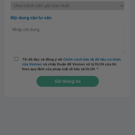
Nội dung cần tư vấn
Tôi đã đọc và đồng ý với
Chính sách bảo vệ dữ liệu cá nhân
của Vinmec
và chấp thuận để Vinmec xử lý DLCN của tôi
theo quy định của pháp luật về bảo vệ DLCN.
*
Gửi thông tin