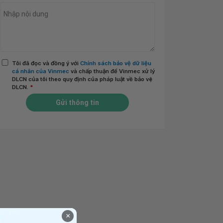
Tôi đã đọc và đồng ý với
Chính sách bảo vệ dữ liệu
cá nhân của Vinmec
và chấp thuận để Vinmec xử lý
DLCN của tôi theo quy định của pháp luật về bảo vệ
DLCN.
*
Gửi thông tin
×