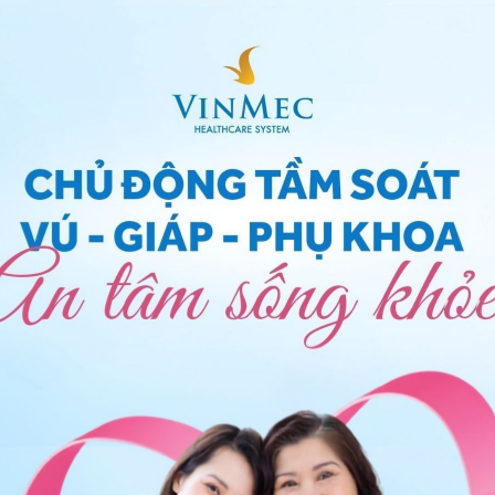
 màu đỏ chứa nhiều sắt
 thịt có màu đỏ như thịt lợn, thịt bò, gan, các loại rau
sắt. Thiếu máu do thiếu sắt ở phụ nữ trong độ tuổi
hể dự phòng được bằng cách uống bổ sung viên thuốc
at). Riêng đối với phụ nữ có thai, ngoài ăn chế độ ăn
chứa sắt và vừa cả acid folic trong suốt thai kỳ cho
olic để phòng
dị tật ống thần kinh
cho thai nhi).
lưu ý, nên uống kèm theo vitamin C hoặc uống các loại
ể sắt dễ được hấp thu. Không uống thuốc có chứa sắt
t tanin cản trở sự hấp thu của sắt. Không uống chung
 tá tràng như maalox, stomafao hoặc kháng sinh
p thu. Sau khi uống thuốc chứa sắt, phân sẽ có màu đen
hường không có gì phải lo lắng.