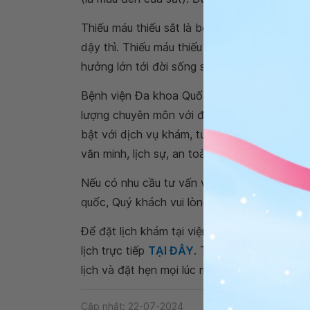
Thiếu máu thiếu sắt là bệnh lý khá phổ biến,
dậy thì. Thiếu máu thiếu sắt khiến cơ thể m
hưởng lớn tới đời sống sinh hoạt và hiệu quả 
Bệnh viện Đa khoa Quốc tế Vinmec là một 
lượng chuyên môn với đội ngũ y bác sĩ giỏi, 
bật với dịch vụ khám, tư vấn và chữa bệnh 
văn minh, lịch sự, an toàn và tiệt trùng tối đa
Nếu có nhu cầu tư vấn và thăm khám tại các
quốc, Quý khách vui lòng đặt lịch trên webs
Để đặt lịch khám tại viện, Quý khách vui lò
lịch trực tiếp
TẠI ĐÂY
. Tải và đặt lịch khám
lịch và đặt hẹn mọi lúc mọi nơi ngay trên ứn
Cập nhật: 22-07-2024