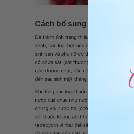
Thịt có
Cách bổ sung sắt
Để tránh tình trạng thiếu sắt, nên ăn các loại
xanh, các loại bột ngũ cốc đã được bổ sung 
sinh sản và phụ nữ có thai hoàn toàn có t
có chứa sắt (sắt thường dùng là sắt II fumar
giàu dưỡng chất, cần uống bổ sung viên vừa 
đến sau sinh một tháng (cần bổ sung acid f
Khi dùng các loại thuốc để bổ sung sắt cần 
nước quả chua như nước cam, nước chanh đ
chung với nước trà (chè) do trà có chứa chấ
với thuốc kháng acid trị viêm loét dạ dày -
tetracyclin vì như thế sắt sẽ không được hấ
(là màu đen của sắt). Đây là dấu hiệu bình t