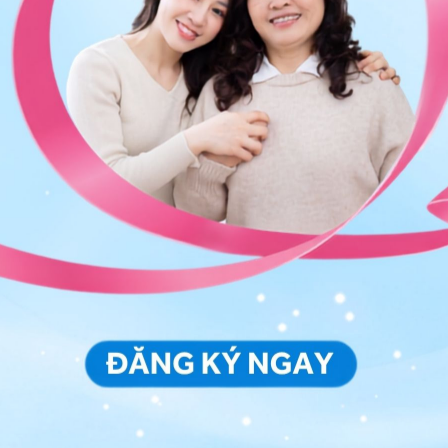
 thường gặp ở phụ nữ có thai và trẻ em trong độ tuổi
ệt mỏi, xanh xao. Nếu không được điều trị sớm sẽ ảnh
làm việc.
trong những bệnh viện không những đảm bảo chất
hệ thống trang thiết bị công nghệ hiện đại mà còn nổi
toàn diện, chuyên nghiệp; không gian khám chữa bệnh
.
 Bệnh viện Vinmec thuộc hệ thống Y tế trên toàn
ite để được phục vụ.
ng bấm số
HOTLINE
, đặt mua
GÓI DỊCH VỤ
hoặc đặt
 tự động trên ứng dụng My Vinmec để quản lý, theo dõi
g dụng.
Chia sẻ