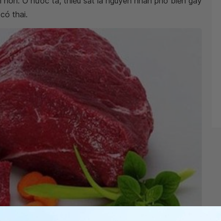
nh non. Ở nước ta, thiếu sắt là nguyên nhân phổ biến gây
có thai.