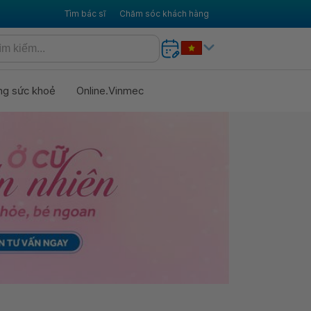
Tìm bác sĩ
Chăm sóc khách hàng
ng sức khoẻ
Online.Vinmec