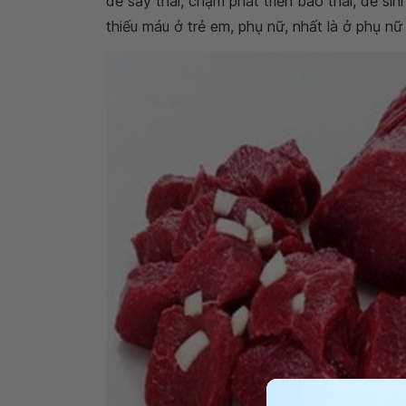
dễ sẩy thai, chậm phát triển bào thai, dễ si
thiếu máu ở trẻ em, phụ nữ, nhất là ở phụ nữ 