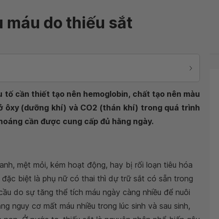
u máu do thiếu sắt
ếu tố cần thiết tạo nên hemoglobin, chất tạo nên màu
 ôxy (dưỡng khí) và CO2 (thán khí) trong quá trình
 khoáng cần được cung cấp đủ hằng ngày.
xanh, mệt mỏi, kém hoạt động, hay bị rối loạn tiêu hóa
ặc biệt là phụ nữ có thai thì dự trữ sắt có sẵn trong
ầu do sự tăng thể tích máu ngày càng nhiều để nuôi
ăng nguy cơ mất máu nhiều trong lúc sinh và sau sinh,