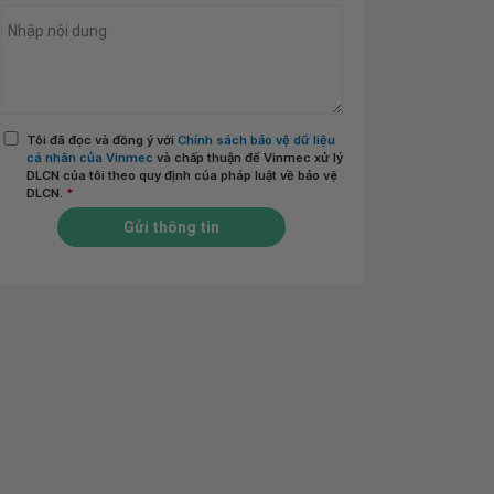
Tôi đã đọc và đồng ý với
Chính sách bảo vệ dữ liệu
cá nhân của Vinmec
và chấp thuận để Vinmec xử lý
DLCN của tôi theo quy định của pháp luật về bảo vệ
DLCN.
*
Gửi thông tin