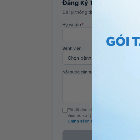
Đăng Ký Tư Vấn
Để lại thông tin, bác sĩ Vinmec sẽ liên
Họ và tên
*
Bệnh viện
Nội dung cần tư vấn
Tôi đã đọc và đồng ý với Chính sách b
Vinmec xử lý DLCN của tôi theo quy đị
Chính sách bảo mật