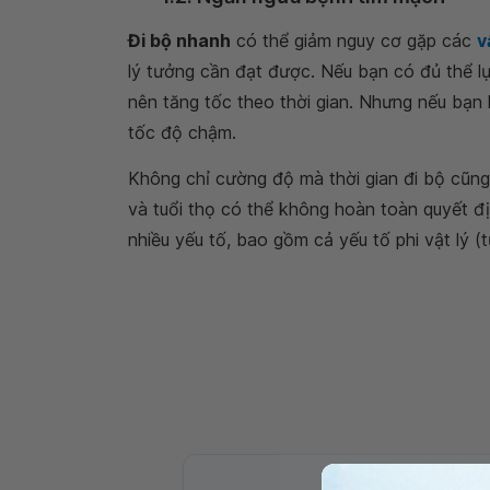
Đi bộ nhanh
có thể giảm nguy cơ gặp các
v
lý tưởng cần đạt được. Nếu bạn có đủ thể lự
nên tăng tốc theo thời gian. Nhưng nếu bạn l
tốc độ chậm.
Không chỉ cường độ mà thời gian đi bộ cũng
và tuổi thọ có thể không hoàn toàn quyết địn
nhiều yếu tố, bao gồm cả yếu tố phi vật lý (t