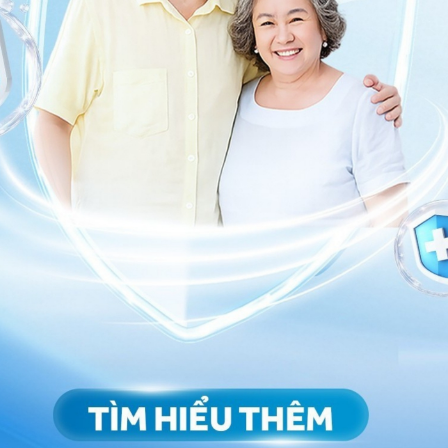
 thọ của người gầy thấp hơn người
i có tuổi thọ thấp nhất không phải là những người
 người có
chỉ số BMI
dưới 20 kg/m2. Tuy nhiên nghiên
ho rằng các nhà khoa học chưa phân loại nhóm đối
g kém, thể trạng yếu ớt, những người khác chỉ đơn
h. Thêm vào đó là chưa đi sâu vào các nguyên nhân cụ
mạch
. Điều này cần được giải quyết cụ thể ở các nghiên
 hơn.