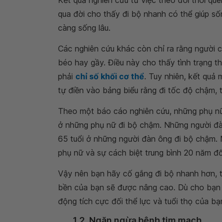
Kết quả nghiên cứu từ việc theo dõi thói qu
qua đời cho thấy đi bộ nhanh có thể giúp số
càng sống lâu.
Các nghiên cứu khác còn chỉ ra rằng người 
béo hay gầy. Điều này cho thấy tình trạng t
phải
chỉ số khối cơ thể
. Tuy nhiên, kết quả
tự điền vào bảng biểu rằng đi tốc độ chậm, 
Theo một báo cáo nghiên cứu, những phụ nữ 
ở những phụ nữ đi bộ chậm. Những người đà
65 tuổi ở những người đàn ông đi bộ chậm. N
phụ nữ và sự cách biệt trung bình 20 năm đối
Vậy nên bạn hãy cố gắng đi bộ nhanh hơn, t
bền của bạn sẽ được nâng cao. Dù cho bạn
động tích cực đối thể lực và tuổi thọ của bạ
1.2. Ngăn ngừa bệnh tim mạch