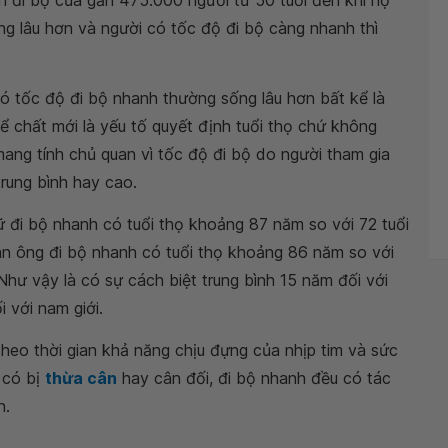
en đi bộ của gần 475.000 người từ 50 tuổi đến khi họ
ng lâu hơn và người có tốc độ đi bộ càng nhanh thì
có tốc độ đi bộ nhanh thường sống lâu hơn bất kể là
hể chất mới là yếu tố quyết định tuổi thọ chứ không
 mang tính chủ quan vì tốc độ đi bộ do người tham gia
trung bình hay cao.
đi bộ nhanh có tuổi thọ khoảng 87 năm so với 72 tuổi
n ông đi bộ nhanh có tuổi thọ khoảng 86 năm so với
hư vậy là có sự cách biệt trung bình 15 năm đối với
 với nam giới.
heo thời gian khả năng chịu đựng của nhịp tim và sức
 có bị
thừa cân
hay cân đối, đi bộ nhanh đều có tác
n.