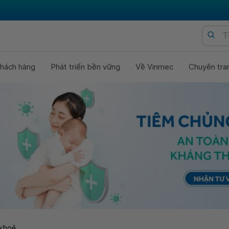
hách hàng
Phát triển bền vững
Về Vinmec
Chuyên tra
khoẻ