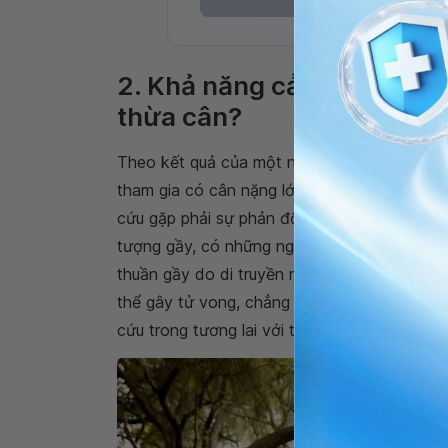
2. Khả năng cải thiện tuổi
thừa cân?
Theo kết quả của một nghiên cứu, nhóm ngườ
tham gia có cân nặng lớn nhất mà là những
cứu gặp phải sự phản đối khi nhiều người c
tượng gầy, có những người gầy do dinh dưỡn
thuần gầy do di truyền nhưng vẫn khỏe mạn
thể gây tử vong, chẳng hạn như
bệnh tim 
cứu trong tương lai với thời gian theo dõi lâu