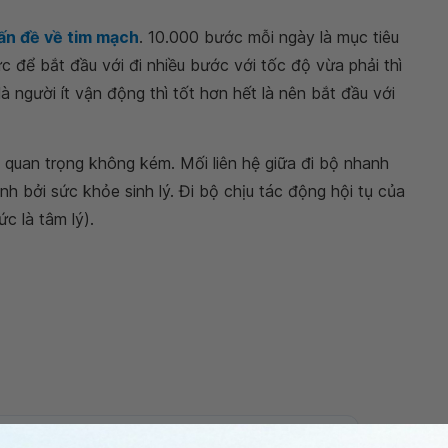
ấn đề về tim mạch
. 10.000 bước mỗi ngày là mục tiêu
c để bắt đầu với đi nhiều bước với tốc độ vừa phải thì
à người ít vận động thì tốt hơn hết là nên bắt đầu với
 quan trọng không kém. Mối liên hệ giữa đi bộ nhanh
h bởi sức khỏe sinh lý. Đi bộ chịu tác động hội tụ của
ức là tâm lý).