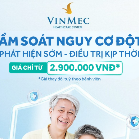
 hệ tư vấn trong 24 giờ.
Số điện thoại
*
ảo vệ dữ liệu cá nhân của Vinmec và chấp thuận để
nh của pháp luật về bảo vệ DLCN.
Đăng Ký