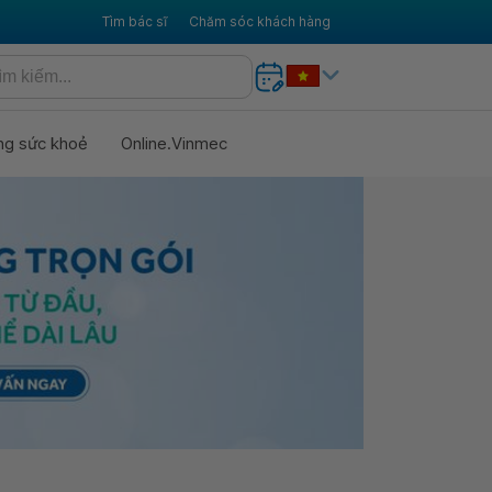
Tìm bác sĩ
Chăm sóc khách hàng
ng sức khoẻ
Online.Vinmec