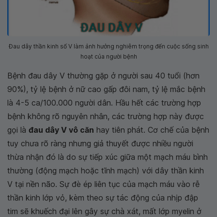
Đau dây thần kinh số V làm ảnh hưởng nghiêm trọng đến cuộc sống sinh
hoạt của người bệnh
Bệnh đau dây V thường gặp ở người sau 40 tuổi (hơn
90%), tỷ lệ bệnh ở nữ cao gấp đôi nam, tỷ lệ mắc bệnh
là 4-5 ca/100.000 người dân. Hầu hết các trường hợp
bệnh không rõ nguyên nhân, các trường hợp này được
gọi là
đau dây V vô căn
hay tiên phát. Cơ chế của bệnh
tuy chưa rõ ràng nhưng giả thuyết được nhiều người
thừa nhận đó là do sự tiếp xúc giữa một mạch máu bình
thường (động mạch hoặc tĩnh mạch) với dây thần kinh
V tại nền não. Sự đè ép liên tục của mạch máu vào rễ
thần kinh lớp vỏ, kèm theo sự tác động của nhịp đập
tim sẽ khuếch đại lên gây sự chà xát, mất lớp myelin ở