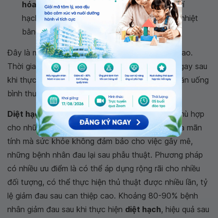
hóa xóa nền
, bác sĩ dùng kim chọc vào vị trí
hạch dây V rồi tiêm cồn tuyệt đối hoặc đốt nhiệt
bằng sóng cao tần.
Đây là một thủ thuật ít xâm hại, có độ an toàn cao.
Thời gian thực hiện ngắn, chỉ khoảng 30 phút, ngay sau
khi thực hiện xong người bệnh có thể ngồi dậy, ăn uống
bình thường và xuất viện vào ngày hôm sau.
Diệt hạch
điều trị đau dây V
số hóa xóa nền phù hợp
cho những người có tuổi, mắc các bệnh nội khoa mãn
tính mà sức khỏe không đảm bảo cho việc gây mê,
những bệnh nhân đau lại sau phẫu thuật. Phương pháp
có nhiều ưu điểm là có thể áp dụng rộng rãi cho nhiều
đối tượng, có thể thực hiện thủ thuật được nhiều lần, tỷ
lệ giảm đau sau can thiệp cao. Khoảng 80-90% bệnh
nhân giảm đau sau khi thực hiện
diệt hạch
, hiệu quả sau