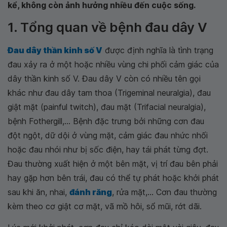
kể, không còn ảnh hưởng nhiều đến cuộc sống.
1. Tổng quan về bệnh đau dây V
Đau dây thần kinh số V
được định nghĩa là tình trạng
đau xảy ra ở một hoặc nhiều vùng chi phối cảm giác của
dây thần kinh số V. Đau dây V còn có nhiều tên gọi
khác như đau dây tam thoa (Trigeminal neuralgia), đau
giật mặt (painful twitch), đau mặt (Trifacial neuralgia),
bệnh Fothergill,... Bệnh đặc trưng bởi những cơn đau
đột ngột, dữ dội ở vùng mặt, cảm giác đau nhức nhối
hoặc đau nhói như bị sốc điện, hay tái phát từng đợt.
Đau thường xuất hiện ở một bên mặt, vị trí đau bên phải
hay gặp hơn bên trái, đau có thể tự phát hoặc khởi phát
sau khi ăn, nhai,
đánh răng
, rửa mặt,... Cơn đau thường
kèm theo cơ giật cơ mặt, vã mồ hôi, sổ mũi, rớt dãi.