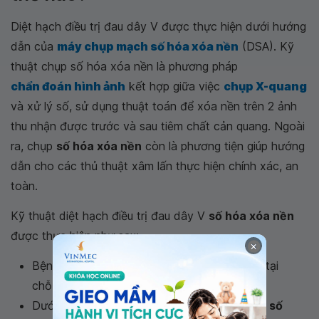
Diệt hạch điều trị đau dây V được thực hiện dưới hướng
dẫn của
máy chụp mạch số hóa xóa nền
(DSA). Kỹ
thuật chụp số hóa xóa nền là phương pháp
chẩn đoán hình ảnh
kết hợp giữa việc
chụp X-quang
và xử lý số, sử dụng thuật toán để xóa nền trên 2 ảnh
thu nhận được trước và sau tiêm chất cản quang. Ngoài
ra, chụp
số hóa xóa nền
còn là phương tiện giúp hướng
dẫn cho các thủ thuật xâm lấn thực hiện chính xác, an
toàn.
Kỹ thuật diệt hạch điều trị đau dây V
số hóa xóa nền
được thực hiện như sau:
×
Bệnh nhân
điều trị đau dây V
được
gây tê
tại
chỗ.
Dưới sự hướng dẫn của hình ảnh chụp mạch
số