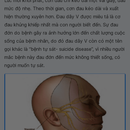
Lúc mới khởi phát, cơn đau chỉ kéo dài một vài giây, đau
mức độ nhẹ. Theo thời gian, cơn đau kéo dài và xuất
hiện thường xuyên hơn. Đau dây V được miêu tả là cơ
đau khủng khiếp nhất mà con người biết đến. Sự đau
đớn do bệnh gây ra ảnh hưởng lớn đến chất lượng cuộc
sống của bệnh nhân, do đó đau dây V còn có một tên
gọi khác là “bệnh tự sát- suicide disease”, vì nhiều người
mắc bệnh này đau đớn đến mức không thiết sống, có
người muốn tự sát.