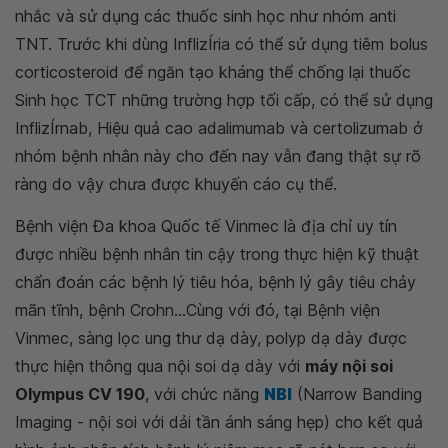
nhắc và sử dụng các thuốc sinh học như nhóm anti
TNT. Trước khi dùng InflizÍria có thể sử dụng tiêm bolus
corticosteroid để ngăn tạo kháng thể chống lại thuốc
Sinh học TCT những trường hợp tối cấp, có thể sử dụng
InflizÍrnab, Hiệu quả cao adalimumab và certolizumab ở
nhóm bệnh nhân này cho đến nay vẫn đang thật sự rõ
ràng do vậy chưa được khuyến cáo cụ thể.
Bệnh viện Đa khoa Quốc tế Vinmec là địa chỉ uy tín
được nhiều bệnh nhân tin cậy trong thực hiện kỹ thuật
chẩn đoán các bệnh lý tiêu hóa, bệnh lý gây tiêu chảy
mãn tĩnh, bệnh Crohn...Cùng với đó, tại Bệnh viện
Vinmec, sàng lọc ung thư dạ dày, polyp dạ dày được
thực hiện thông qua nội soi dạ dày với
máy nội soi
Olympus CV 190
, với chức năng
NBI
(Narrow Banding
Imaging - nội soi với dải tần ánh sáng hẹp) cho kết quả