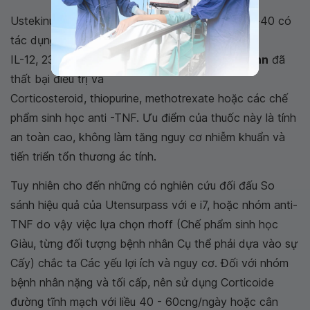
Ustekinumab là một thuốc mới, kháng thể anti p-40 có
tác dụng ức chế
IL-12, 23 và hiệu quả cho những bệnh nhân
Crohn
đã
thất bại điều trị và
Corticosteroid, thiopurine, methotrexate hoặc các chế
phẩm sinh học anti -TNF. Ưu điểm của thuốc này là tính
an toàn cao, không làm tăng nguy cơ nhiễm khuẩn và
tiến triển tổn thương ác tính.
Tuy nhiên cho đến những có nghiên cứu đối đấu So
sánh hiệu quả của Utensurpass với e i7, hoặc nhóm anti-
TNF do vậy việc lựa chọn rhoff (Chế phẩm sinh học
Giàu, từng đối tượng bệnh nhân Cụ thể phải dựa vào sự
Cấy) chắc ta Các yếu lợi ích và nguy cơ. Đối với nhóm
bệnh nhân nặng và tối cấp, nên sử dụng Corticoide
đường tĩnh mạch với liều 40 - 60cng/ngày hoặc cân