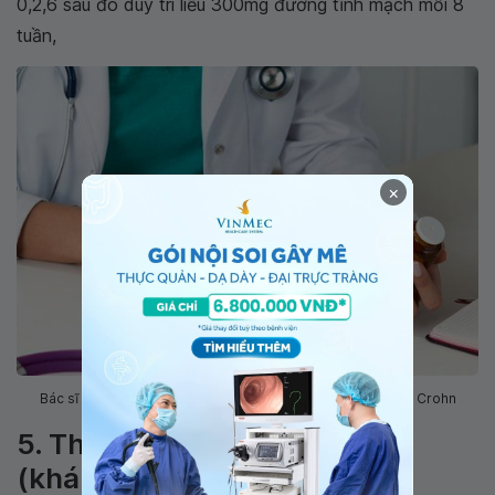
0,2,6 sau đó duy trì liều 300mg đường tĩnh mạch mỗi 8
tuần,
×
Bác sĩ cần lựa chọn phác đồ điều trị phù hợp với người bệnh Crohn
5. Thuốc tác động IL-12/23
(kháng thể anti-p40)