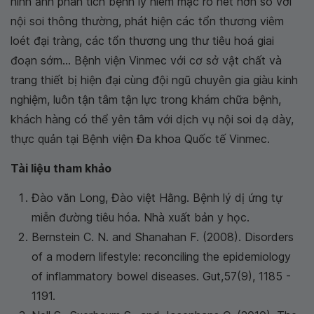
hình ảnh phân tích bệnh lý niêm mạc rõ nét hơn so với
nội soi thông thường, phát hiện các tổn thương viêm
loét đại tràng, các tổn thương ung thư tiêu hoá giai
đoạn sớm... Bệnh viện Vinmec với cơ sở vật chất và
trang thiết bị hiện đại cùng đội ngũ chuyên gia giàu kinh
nghiệm, luôn tận tâm tận lực trong khám chữa bệnh,
khách hàng có thể yên tâm với dịch vụ nội soi dạ dày,
thực quản tại Bệnh viện Đa khoa Quốc tế Vinmec.
Tài liệu tham khảo
Đào văn Long, Đào việt Hằng. Bệnh lý dị ứng tự
miễn đường tiêu hóa. Nhà xuất bản y học.
Bernstein C. N. and Shanahan F. (2008). Disorders
of a modern lifestyle: reconciling the epidemiology
of inflammatory bowel diseases. Gut,57(9), 1185 -
1191.