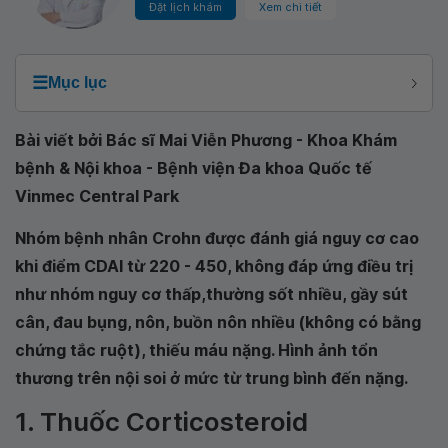
Đặt lịch khám
Xem chi tiết
☰
Mục lục
Bài viết bởi Bác sĩ Mai Viễn Phương - Khoa Khám
bệnh & Nội khoa - Bệnh viện Đa khoa Quốc tế
Vinmec Central Park
Nhóm bệnh nhân Crohn được đánh giá nguy cơ cao
khi điểm CDAI từ 220 - 450, không đáp ứng điều trị
như nhóm nguy cơ thấp,thường sốt nhiều, gầy sút
cân, đau bụng, nôn, buồn nôn nhiều (không có bằng
chứng tắc ruột), thiếu máu nặng. Hình ảnh tổn
thương trên nội soi ở mức từ trung bình đến nặng.
1. Thuốc Corticosteroid