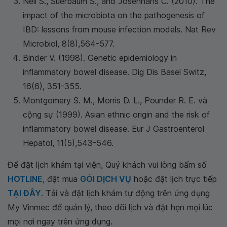
Nell S., Suerbaum S., and Josenhans C. (2010). The
impact of the microbiota on the pathogenesis of
IBD: lessons from mouse infection models. Nat Rev
Microbiol, 8(8),564-577.
Binder V. (1998). Genetic epidemiology in
inflammatory bowel disease. Dig Dis Basel Switz,
16(6), 351-355.
Montgomery S. M., Morris D. L., Pounder R. E. và
cộng sự (1999). Asian ethnic origin and the risk of
inflammatory bowel disease. Eur J Gastroenterol
Hepatol, 11(5),543-546.
Để đặt lịch khám tại viện, Quý khách vui lòng bấm số
HOTLINE
, đặt mua
GÓI DỊCH VỤ
hoặc đặt lịch trực tiếp
TẠI ĐÂY
. Tải và đặt lịch khám tự động trên ứng dụng
My Vinmec để quản lý, theo dõi lịch và đặt hẹn mọi lúc
mọi nơi ngay trên ứng dụng.