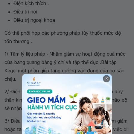
Điện kích thích .
Điều trị nội
Điều trị ngoại khoa
Có thể phối hợp các phương pháp tùy thuốc mức độ
tổn thương .
1/ Tâm lý liệu pháp : Nhằm giảm sự hoạt động quá mức
của bang quang bằng ý chí và tập thể dục .Bài tập
Kegel một phần giúp tang cường vận đọng của cơ sàn
×
chậu.
2/ Điện kích thích : với việc đặt các điện cực gần dây
thần kinh kích thích giống như những xung điện, não bộ
sẽ nhận tín hiệu đến người bệnh có thể đi tiểu
3/ Điều trị nội vơi thuốc : Một số thuốc có thể làm giảm
hoặc tang cương các cơn co thắt cơ bắp hổ trợ việc đi