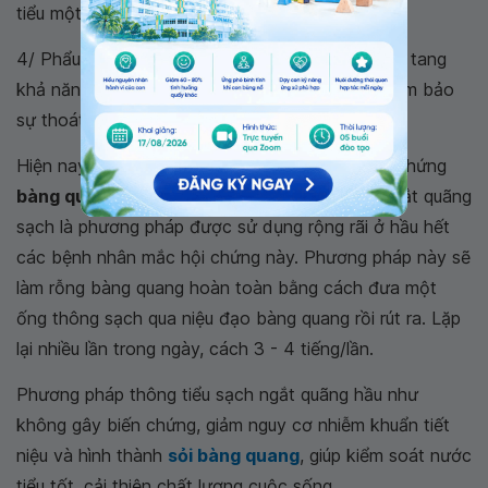
tiểu một cách thích hợp hơn
4/ Phẩu thuật : mục đich giảm són tiểu hoặc làm tang
khả năng thoát nước tiểu . Đặt thông tiểu để đảm bảo
sự thoát nước tiểu hoàn toàn .
Hiện nay, có rất nhiều phương pháp điều trị hội chứng
bàng quang thần kinh
. Trong đó, thông tiểu ngắt quãng
sạch là phương pháp được sử dụng rộng rãi ở hầu hết
các bệnh nhân mắc hội chứng này. Phương pháp này sẽ
làm rỗng bàng quang hoàn toàn bằng cách đưa một
ống thông sạch qua niệu đạo bàng quang rồi rút ra. Lặp
lại nhiều lần trong ngày, cách 3 - 4 tiếng/lần.
Phương pháp thông tiểu sạch ngắt quãng hầu như
không gây biến chứng, giảm nguy cơ nhiễm khuẩn tiết
niệu và hình thành
sỏi bàng quang
, giúp kiểm soát nước
tiểu tốt, cải thiện chất lượng cuộc sống.