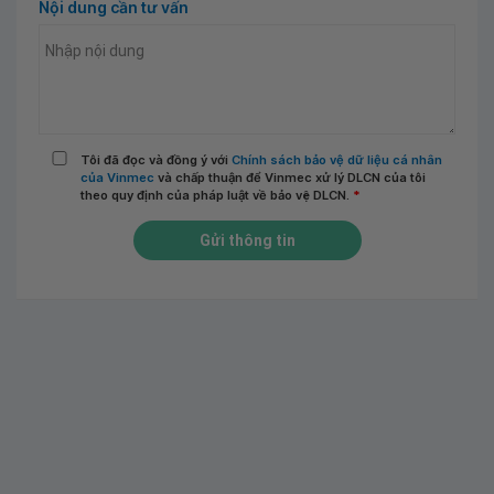
Nội dung cần tư vấn
Tôi đã đọc và đồng ý với
Chính sách bảo vệ dữ liệu cá nhân
của Vinmec
và chấp thuận để Vinmec xử lý DLCN của tôi
theo quy định của pháp luật về bảo vệ DLCN.
*
Gửi thông tin