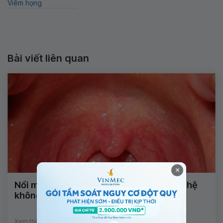
Viêm họng
Bài viết liên quan
×
Nổi mụn nước ngứa, khô họng sau quan hệ
không an toàn là bệnh gì?
Xem thêm