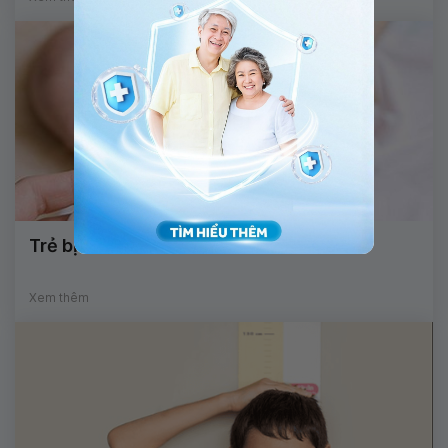
Trẻ bị sốt do viêm amidan
Xem thêm