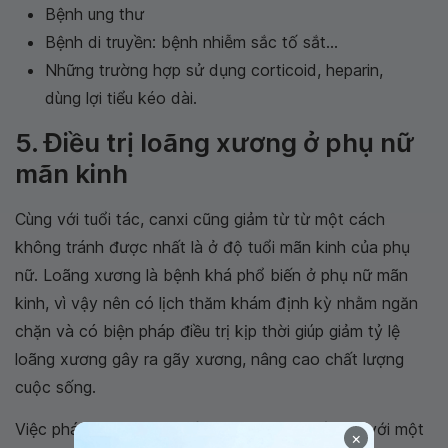
Bệnh ung thư
Bệnh di truyền: bệnh nhiễm sắc tố sắt...
Những trường hợp sử dụng corticoid, heparin,
dùng lợi tiểu kéo dài.
5. Điều trị loãng xương ở phụ nữ
mãn kinh
Cùng với tuổi tác, canxi cũng giảm từ từ một cách
không tránh được nhất là ở độ tuổi mãn kinh của phụ
nữ. Loãng xương là bệnh khá phổ biến ở phụ nữ mãn
kinh, vì vậy nên có lịch thăm khám định kỳ nhằm ngăn
chặn và có biện pháp điều trị kịp thời giúp giảm tỷ lệ
loãng xương gây ra gãy xương, nâng cao chất lượng
cuộc sống.
Việc phát hiện sớm và điều trị kịp thời phối hợp với một
×