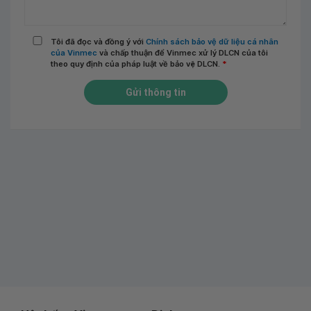
Tôi đã đọc và đồng ý với
Chính sách bảo vệ dữ liệu cá nhân
của Vinmec
và chấp thuận để Vinmec xử lý DLCN của tôi
theo quy định của pháp luật về bảo vệ DLCN.
*
Gửi thông tin