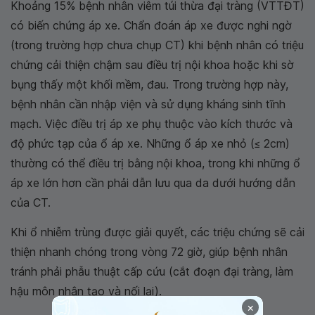
Khoảng 15% bệnh nhân viêm túi thừa đại tràng (VTTĐT)
có biến chứng áp xe. Chẩn đoán áp xe được nghi ngờ
(trong trường hợp chưa chụp CT) khi bệnh nhân có triệu
chứng cải thiện chậm sau điều trị nội khoa hoặc khi sờ
bụng thấy một khối mềm, đau. Trong trường hợp này,
bệnh nhân cần nhập viện và sử dụng kháng sinh tĩnh
mạch. Việc điều trị áp xe phụ thuộc vào kích thước và
độ phức tạp của ổ áp xe. Những ổ áp xe nhỏ (≤ 2cm)
thường có thể điều trị bằng nội khoa, trong khi những ổ
áp xe lớn hơn cần phải dẫn lưu qua da dưới hướng dẫn
của CT.
Khi ổ nhiễm trùng được giải quyết, các triệu chứng sẽ cải
thiện nhanh chóng trong vòng 72 giờ, giúp bệnh nhân
tránh phải phẫu thuật cấp cứu (cắt đoạn đại tràng, làm
hậu môn nhân tạo và nối lại).
×