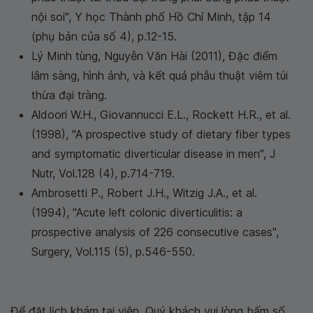
nội soi",
Y học Thành phố Hồ Chí Minh,
tập 14
(phụ bản của số 4), p.12-15.
Lý Minh tùng, Nguyễn Văn Hài (2011), Đặc điểm
lâm sàng, hình ảnh, và kết quả phẫu thuật viêm túi
thừa đại tràng.
Aldoori W.H., Giovannucci E.L., Rockett H.R., et al.
(1998), "A prospective study of dietary fiber types
and symptomatic diverticular disease in men",
J
Nutr,
Vol.128 (4), p.714-719.
Ambrosetti P., Robert J.H., Witzig J.A., et al.
(1994), "Acute left colonic diverticulitis: a
prospective analysis of 226 consecutive cases",
Surgery,
Vol.115 (5), p.546-550.
Để đặt lịch khám tại viện, Quý khách vui lòng bấm số