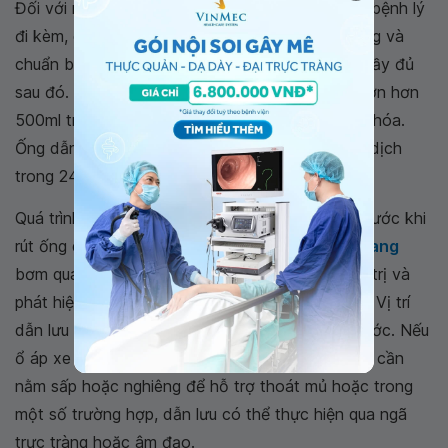
Đối với những bệnh nhân không thể mổ do các bệnh lý
đi kèm, dẫn lưu cũng có thể giúp giảm triệu chứng và
chuẩn bị bệnh nhân cho một kế hoạch điều trị đầy đủ
sau đó. Nếu lượng dịch qua ống dẫn lưu (ODL) lớn hơn
500ml trong 24 giờ đầu, cần nghi ngờ có rò tiêu hóa.
Ống dẫn lưu sẽ được rút khi chỉ còn ít hơn 10ml dịch
trong 24 giờ.
Quá trình điều trị có thể kéo dài đến 30 ngày. Trước khi
rút ống dẫn lưu, việc chụp CT với
thuốc cản quang
bơm qua ODL có thể giúp đánh giá kết quả điều trị và
phát hiện các đường thông nối với ống tiêu hóa. Vị trí
dẫn lưu thường được lựa chọn là thành bụng trước. Nếu
ổ áp xe nằm sâu ở vùng chậu, bệnh nhân có thể cần
nằm sấp hoặc nghiêng để hỗ trợ thoát mủ hoặc trong
một số trường hợp, dẫn lưu có thể thực hiện qua ngã
trực tràng hoặc âm đạo.