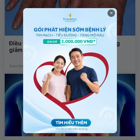
×
Điều trị viêm mô tế bào mủ bàn tay không
giảm phải làm sao?
Xem thêm