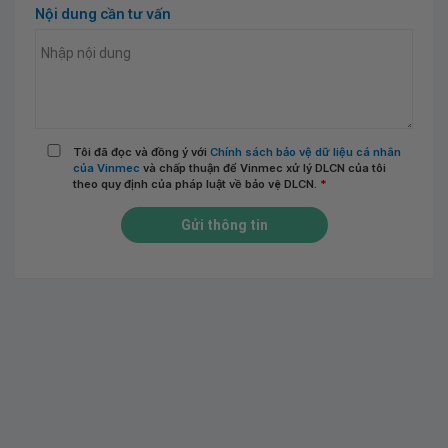
Nội dung cần tư vấn
Tôi đã đọc và đồng ý với
Chính sách bảo vệ dữ liệu cá nhân
của Vinmec
và chấp thuận để Vinmec xử lý DLCN của tôi
theo quy định của pháp luật về bảo vệ DLCN.
*
Gửi thông tin