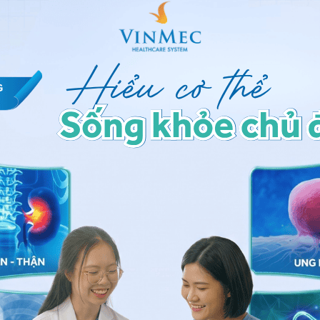
loạn đông máu
.
uyên nhân, chảy máu kéo dài.
ường xuyên
,
rong kinh kéo dài
.
 thuật hoặc nhổ răng do chảy máu không cầm được.
 hệ tư vấn trong 24 giờ.
Số điện thoại
*