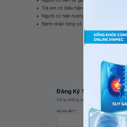
Người có tiền sử gia đình mắc bệnh
rối 
Trẻ em có biểu hiện
bầm tím
không rõ ng
Người có hiện tượng
chảy máu cam th
Bệnh nhân từng có biến chứng sau phẫu
Đăng Ký Tư Vấn
Để lại thông tin, bác sĩ Vinmec sẽ liên
Họ và tên
*