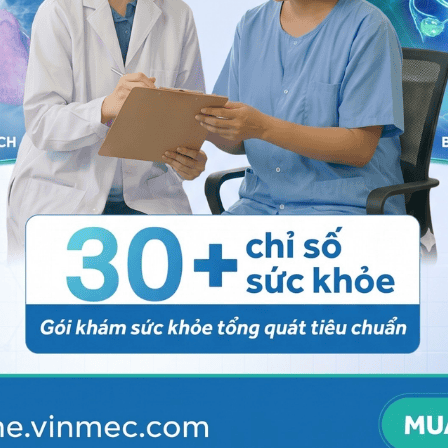
ảo vệ dữ liệu cá nhân của Vinmec và chấp thuận để
nh của pháp luật về bảo vệ DLCN.
Đăng Ký
bẩm sinh
, các chuyên gia khuyến nghị:
g: Hạn chế thể thao đối kháng hoặc vận động mạnh.