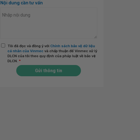
Nội dung cần tư vấn
Tôi đã đọc và đồng ý với
Chính sách bảo vệ dữ liệu
cá nhân của Vinmec
và chấp thuận để Vinmec xử lý
DLCN của tôi theo quy định của pháp luật về bảo vệ
DLCN.
*
Gửi thông tin