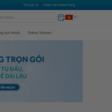
Tìm bác sĩ
Chăm sóc khách hàng
ng sức khoẻ
Online.Vinmec