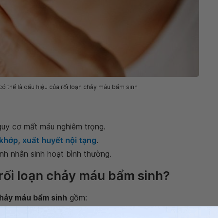
 thể là dấu hiệu của rối loạn chảy máu bẩm sinh
guy cơ mất máu nghiêm trọng.
 khớp
,
xuất huyết nội tạng
.
nh nhân sinh hoạt bình thường.
 rối loạn chảy máu bẩm sinh?
chảy máu bẩm sinh
gồm: