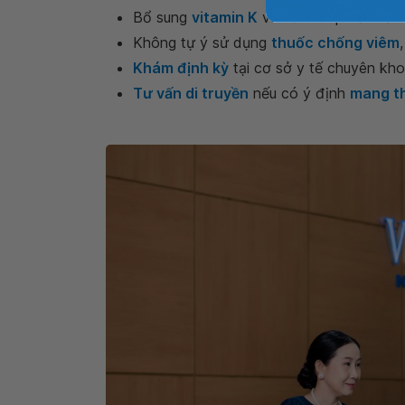
Bổ sung
vitamin K
và
sắt
: Giúp cơ thể 
Không tự ý sử dụng
thuốc chống viêm
Khám định kỳ
tại cơ sở y tế chuyên kho
Tư vấn di truyền
nếu có ý định
mang t