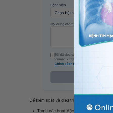
Bệnh viện
Nội dung cần tư vấn
Tôi đã đọc và đồng ý với Chính sách b
Vinmec xử lý DLCN của tôi theo quy đị
Chính sách bảo mật
Để kiểm soát và điều trị
rối loạn chảy máu 
Tránh các hoạt động dễ gây chấn thươn