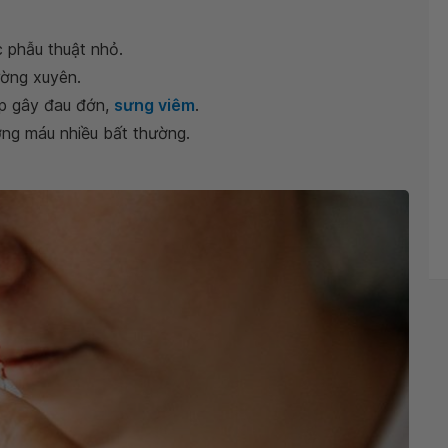
 phẫu thuật nhỏ.
ờng xuyên.
ắp gây đau đớn,
sưng viêm
.
ượng máu nhiều bất thường.