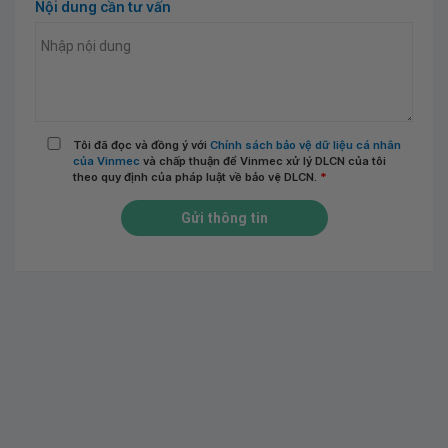
Nội dung cần tư vấn
Tôi đã đọc và đồng ý với
Chính sách bảo vệ dữ liệu cá nhân
của Vinmec
và chấp thuận để Vinmec xử lý DLCN của tôi
theo quy định của pháp luật về bảo vệ DLCN.
*
Gửi thông tin