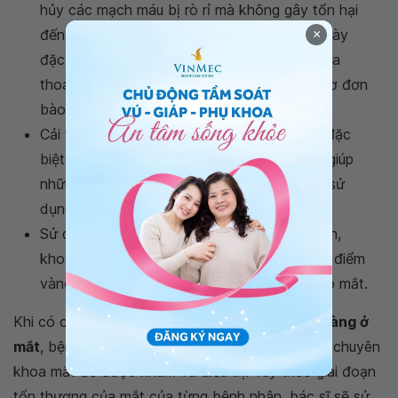
hủy các mạch máu bị rò rỉ mà không gây tổn hại
đến các phần khác của mắt. Phương pháp này
×
đặc biệt hiệu quả khi điều trị một biến thể của
thoái hóa điểm vàng thể ướt là bệnh lý đa xơ đơn
bào không tự phát.
Cải thiện tầm nhìn: các thiết bị có ống kính đặc
biệt tạo hình ảnh phóng to của các vật thể giúp
những người bị thoái hóa điểm vàng có thể sử
dụng tối đa tầm nhìn còn lại.
Sử dụng các thuốc và chế độ ăn giàu vitamin,
khoáng chất tương tự như điều trị thoái hóa điểm
vàng thể ướt để tăng cường dinh dưỡng cho mắt.
Khi có các dấu hiệu của
bệnh thoái hóa điểm vàng ở
mắt
, bệnh nhân nên sớm đến các cơ sở y tế có chuyên
khoa mắt để được khám và điều trị. Tùy theo giai đoạn
tổn thương của mắt của từng bệnh nhân, bác sĩ sẽ sử