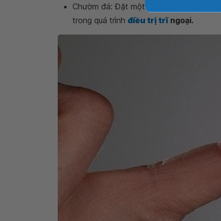
Chườm đá: Đặt một túi nước đá, chườm nh
trong quá trình
điều trị trĩ
ngoại.