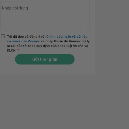
Tôi đã đọc và đồng ý với
Chính sách bảo vệ dữ liệu
cá nhân của Vinmec
và chấp thuận để Vinmec xử lý
DLCN của tôi theo quy định của pháp luật về bảo vệ
DLCN.
*
Gửi thông tin