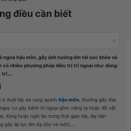
ững điều cần biết
và ngứa hậu môn, gây ảnh hưởng lớn tới sức khỏe và
 có nhiều phương pháp điều trị trĩ ngoại như: dùng
rĩ,...
i
trĩ ở dưới lớp da xung quanh
hậu môn
, thường gây đau
nguy cơ gây bệnh trĩ ngoại gồm: nâng tạ hoặc đồ vật
i, đứng hoặc ngồi lâu trong thời gian dài, đại tiện
 gây áp lực lên dạ dày và ruột),...