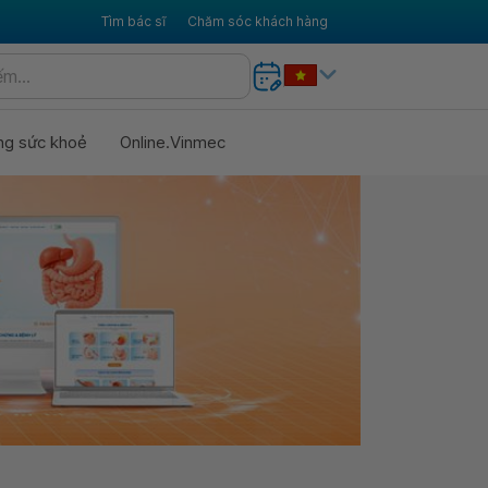
Tìm bác sĩ
Chăm sóc khách hàng
ng sức khoẻ
Online.Vinmec