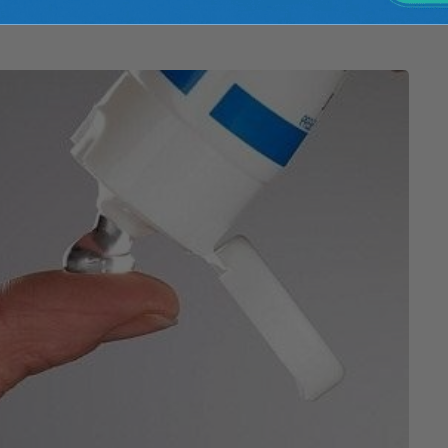
iều lần mỗi ngày lên vùng bị trĩ để giảm đau, sưng