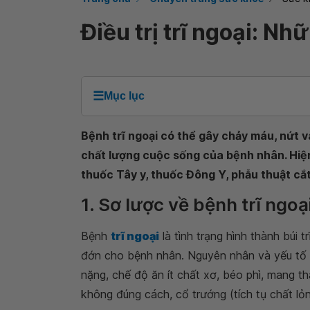
Điều trị trĩ ngoại: Nh
☰
Mục lục
Bệnh trĩ ngoại có thể gây chảy máu, nứt 
chất lượng cuộc sống của bệnh nhân. Hiện
thuốc Tây y, thuốc Đông Y, phẫu thuật cắt t
1. Sơ lược về bệnh trĩ ngoạ
Bệnh
trĩ ngoại
là tình trạng hình thành búi 
đớn cho bệnh nhân. Nguyên nhân và yếu tố 
nặng, chế độ ăn ít chất xơ, béo phì, mang tha
không đúng cách, cổ trướng (tích tụ chất lỏng