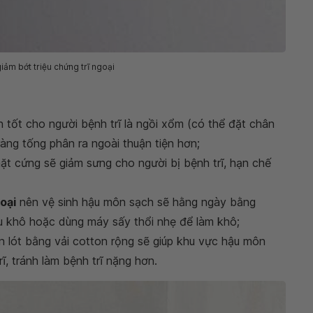
iảm bớt triệu chứng trĩ ngoại
nh tốt cho người bệnh trĩ là ngồi xổm (có thể đặt chân
ràng tống phân ra ngoài thuận tiện hơn;
ặt cứng sẽ giảm sưng cho người bị bệnh trĩ, hạn chế
oại
nên vệ sinh hậu môn sạch sẽ hằng ngày bằng
u khô hoặc dùng máy sấy thổi nhẹ để làm khô;
n lót bằng vải cotton rộng sẽ giúp khu vực hậu môn
ĩ, tránh làm bệnh trĩ nặng hơn.