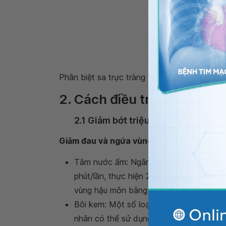
Phân biệt sa trực tràng và trĩ
2. Cách điều trị trĩ ngoại
2.1 Giảm bớt triệu chứng khó chịu c
Giảm đau và ngứa vùng hậu môn
Tắm nước ấm: Ngâm hậu môn trong bồn 
phút/lần, thực hiện 2 - 3 lần/ngày, nhất l
vùng hậu môn bằng vải hoặc khăn mềm,
Bôi kem: Một số loại kem bôi có thể gi
nhân có thể sử dụng kem bôi theo đúng 