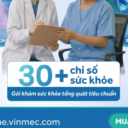
ủa bệnh trĩ ngoại tại nhà
tắm (chậu tắm) với một ít nước ấm trong khoảng 20
à sau mỗi lần đi đại tiện. Sau đó, lau khô nhẹ nhàng
 không chà xát vùng hậu môn;
ảm triệu chứng đau, ngứa do bệnh
trĩ
gây ra. Bệnh
chỉ định của bác sĩ;