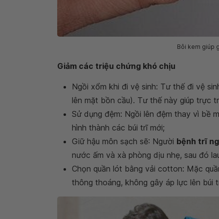
Bôi kem giúp g
Giảm các triệu chứng khó chịu
Ngồi xổm khi đi vệ sinh: Tư thế đi vệ si
lên mặt bồn cầu). Tư thế này giúp trực t
Sử dụng đệm: Ngồi lên đệm thay vì bề m
hình thành các búi trĩ mới;
Giữ hậu môn sạch sẽ: Người
bệnh trĩ ng
nước ấm và xà phòng dịu nhẹ, sau đó la
Chọn quần lót bằng vải cotton: Mặc quầ
thông thoáng, không gây áp lực lên búi tr