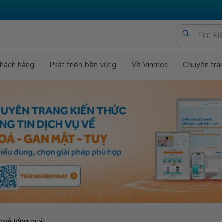
hách hàng
Phát triển bền vững
Về Vinmec
Chuyên tra
hoẻ tổng quát