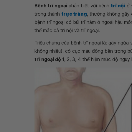
Bệnh trĩ ngoại
phân biệt với bệnh
trĩ nội
ở v
trong thành
trực tràng
, thường không gây đ
bệnh trĩ ngoại có búi trĩ nằm ở ngoài hậu mô
thể mắc cả trĩ nội và trĩ ngoại.
Triệu chứng của bệnh trĩ ngoại là: gây ngứa
không nhiều), có cục máu đông bên trong búi
trĩ ngoại độ 1
, 2, 3, 4 thể hiện mức độ nguy