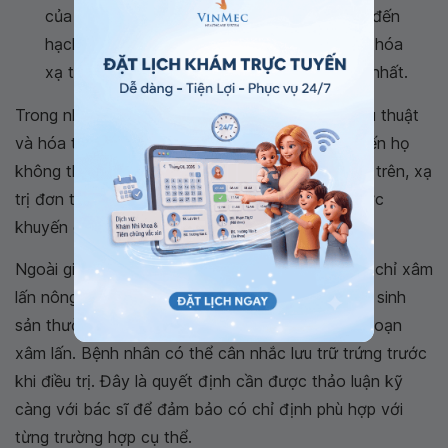
của âm đạo, đến vách chậu hoặc đã di căn đến
hạch. Điều trị chủ yếu trong giai đoạn này là hóa
xạ trị kết hợp để đạt được hiệu quả triệt để nhất.
Trong những trường hợp bệnh nhân từ chối phẫu thuật
và hóa trị hoặc khi có các bệnh lý nền nặng khiến họ
không thể tiến hành những phương pháp điều trị trên, xạ
trị đơn thuần vẫn là một lựa chọn khả thi và được
khuyến cáo áp dụng.
Ngoài giai đoạn rất sớm (khi các tế bào ung thư chỉ xâm
lấn nông về mặt vi thể), việc bảo tồn chức năng sinh
sản thường không khả thi khi bệnh đang ở giai đoạn
xâm lấn. Bệnh nhân có thể cân nhắc lưu trữ trứng trước
khi điều trị. Đây là quyết định cần được thảo luận kỹ
càng với bác sĩ để đảm bảo có chỉ định phù hợp với
từng trường hợp cụ thể.