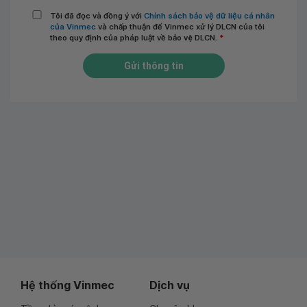
Tôi đã đọc và đồng ý với
Chính sách bảo vệ dữ liệu cá nhân
của Vinmec
và chấp thuận để Vinmec xử lý DLCN của tôi
theo quy định của pháp luật về bảo vệ DLCN.
*
Gửi thông tin
Hệ thống Vinmec
Dịch vụ