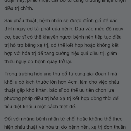
đoạn này, phẫu thuật cắt bỏ tử cung thường là lựa chọn
điều trị chính.
Sau phẫu thuật, bệnh nhân sẽ được đánh giá để xác
định nguy cơ tái phát của bệnh. Dựa vào mức độ nguy
cơ, bác sĩ có thể khuyên người bệnh nên tiếp tục điều
trị hỗ trợ bằng xạ trị, có thể kết hợp hoặc không kết
hợp với hóa trị để tăng cường hiệu quả điều trị, giảm
thiểu nguy cơ bệnh quay trở lại.
Trong trường hợp ung thư cổ tử cung giai đoạn I mà
khối u có kích thước lớn hơn 4cm, làm cho việc phẫu
thuật gặp khó khăn, bác sĩ có thể ưu tiên chọn lựa
phương pháp điều trị hóa xạ trị kết hợp đồng thời để
tiêu diệt khối u một cách triệt để.
Đối với những bệnh nhân từ chối hoặc không thể thực
hiện phẫu thuật và hóa trị do bệnh nền, xạ trị đơn thuần