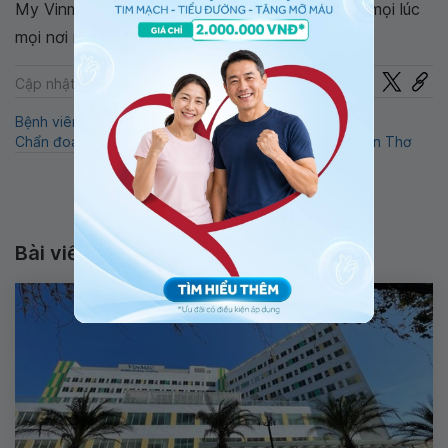
My Vinmec để quản lý, theo dõi lịch và đặt hẹn mọi lúc
mọi nơi ngay trên ứng dụng.
Chia sẻ
Cập nhật: 05-05-2025
Bệnh viêm xoang
Biến chứng của viêm xoang
Chẩn đoán viêm xoang
Chữa bệnh viêm xoang
Cần Thơ
Bài viết liên quan