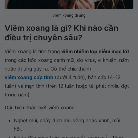
Viêm xoang dị ứng
Viêm xoang là gì? Khi nào cần
điều trị chuyên sâu?
Viêm xoang là tình trạng
viêm nhiễm lớp niêm mạc lót
trong các hốc xoang cạnh mũi, do virus, vi khuẩn, nấm
hoặc dị ứng gây ra. Có thể chia thành
viêm xoang cấp tính
(dưới 4 tuần), bán cấp (4–12
tuần) và mạn tính (trên 12 tuần hoặc tái phát nhiều đợt
trong năm).
Dấu hiệu nhận biết viêm xoang:
Nghẹt mũi, chảy dịch mũi vàng hoặc xanh, mùi
hôi.
Nhức đầu vùng trán, quanh mắt, vùng má – tăng