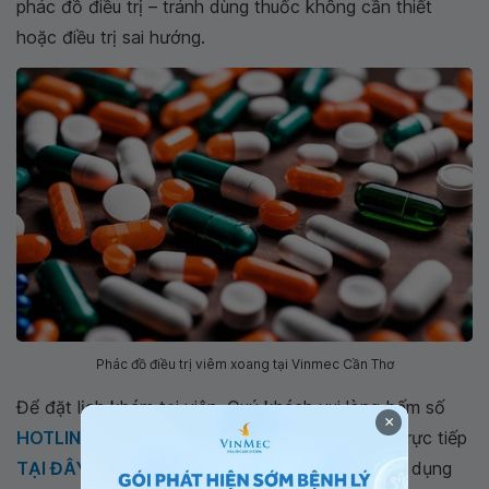
phác đồ điều trị – tránh dùng thuốc không cần thiết
hoặc điều trị sai hướng.
Phác đồ điều trị viêm xoang tại Vinmec Cần Thơ
Để đặt lịch khám tại viện, Quý khách vui lòng bấm số
×
HOTLINE
, đặt mua
GÓI DỊCH VỤ
hoặc đặt lịch trực tiếp
TẠI ĐÂY
. Tải và đặt lịch khám tự động trên ứng dụng