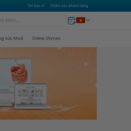
Tìm bác sĩ
Chăm sóc khách hàng
ng sức khoẻ
Online.Vinmec