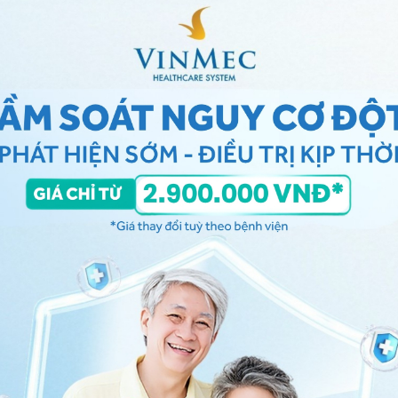
iữ lại thai trong tử cung trong suốt quá trình mang thai
êm mạc tử cung mỏng quá mức, không đủ khả năng giữ
a, nguy cơ dẫn đến tình trạng sảy thai hoặc thai chết lưu.
á mức
0mm thì được xem là niêm mạc tử cung quá dày. Đây
thụ thai.
ất quá mức trong cơ thể của phụ nữ, kích thích lớp
quá trình làm tổ của thai nhi.
á cao, chị em sẽ phải đối mặt với những hiện tượng
nang, rối loạn phóng noãn... Tất cả những hiện tượng