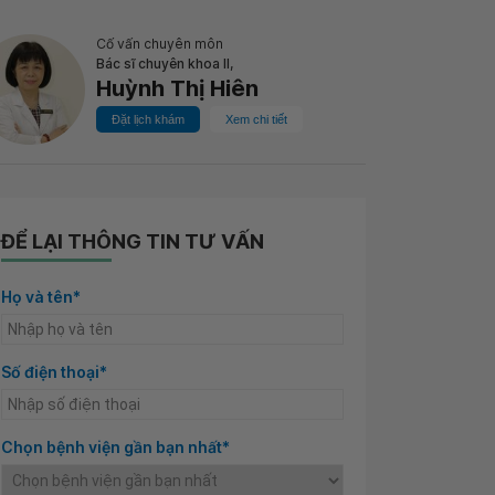
Cố vấn chuyên môn
Bác sĩ chuyên khoa II,
Huỳnh Thị Hiên
Đặt lịch khám
Xem chi tiết
ĐỂ LẠI THÔNG TIN TƯ VẤN
Họ và tên*
Số điện thoại*
Chọn bệnh viện gần bạn nhất*