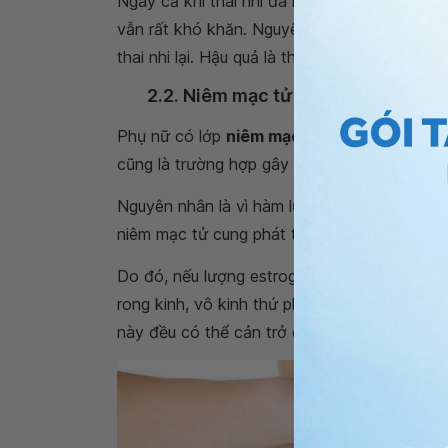
Ngay cả khi thai nhi đã làm tổ thì khả năng g
vẫn rất khó khăn. Nguyên nhân là vì lớp ni
thai nhi lại. Hậu quả là thai nhi dễ bị bong r
2.2. Niêm mạc tử cung quá dày qu
Phụ nữ có lớp
niêm mạc tử cung dày hơn
2
cũng là trường hợp gây bất lợi cho quá trình 
Nguyên nhân là vì hàm lượng estrogen sản xu
niêm mạc tử cung phát triển dày lên, cản trở 
Do đó, nếu lượng estrogen này bị đẩy lên qu
rong kinh, vô kinh thứ phát, buồng trứng đa 
này đều có thể cản trở quá trình thụ thai.