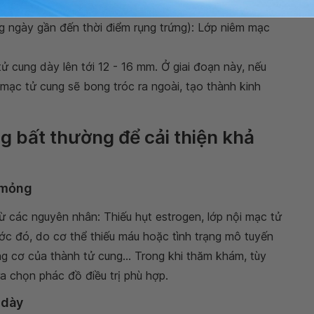
êm mạc tử cung dày trong khoảng từ 3 - 4 mm.
g ngày gần đến thời điểm rụng trứng): Lớp niêm mạc
ử cung dày lên tới 12 - 16 mm. Ở giai đoạn này, nếu
m mạc tử cung sẽ bong tróc ra ngoài, tạo thành kinh
ng bất thường để cải thiện khả
 mỏng
ừ các nguyên nhân: Thiếu hụt estrogen, lớp nội mạc tử
ớc đó, do cơ thể thiếu máu hoặc tình trạng mô tuyến
ng cơ của thành tử cung... Trong khi thăm khám, tùy
a chọn phác đồ điều trị phù hợp.
 dày