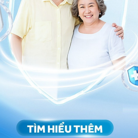
uá mỏng đều ảnh hưởng đến khả năng mang thai
o nhiêu thì có thai?
êu thì có thai
, chị em hãy đối chiếu với những thông
cung ở người phụ nữ: