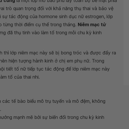
tử cung
là một lớp mô bao phủ lấy toàn bộ bề mặt phía
i trò quan trọng đối với khả năng thụ thai và bảo vệ
i sự tác động của hormone sinh dục nữ estrogen, lớp
o từng thời điểm cụ thể trong tháng.
Niêm mạc tử
ứng đã thụ tinh vào làm tổ trong mỗi chu kỳ kinh
h thì lớp niêm mạc này sẽ bị bong tróc và được đẩy ra
 nên hiện tượng hành kinh ở chị em phụ nữ. Trong
 nội tiết tố nữ tiếp tục tác động để lớp niêm mạc này
àm tổ của thai nhi.
m các tế bào biểu mô trụ tuyến và mô đệm, không
.
hưởng mạnh mẽ bởi sự biến đổi trong chu kỳ kinh