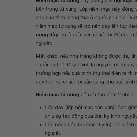
Niêm mạc tử cung
hay còn gọi là
nội mạc 
bên trong tử cung. Lớp niêm mạc này đóng va
cho quá trình mang thai ở người phụ nữ. Dướ
niêm mạc tử cung sẽ trở nên dày lên tùy the
cung dày
lên là dấu hiệu chuẩn bị để cho tr
nguyệt.
Mặt khác, nếu như trứng không được thụ tin
ngoài cơ thể. Đây chính là nguyên nhân gây
trường hợp nếu quá trình thụ thai diễn ra thì
dày hơn và chuẩn bị sẵn sàng cho quá trình l
Niêm mạc tử cung
có cấu tạo gồm 2 phần:
Lớp đáy (lớp nội mạc căn bản): Bao gồ
chịu sự tác động của chu kỳ kinh nguyệt
Lớp nông (lớp nội mạc tuyến): Chịu ảnh 
nguyệt.