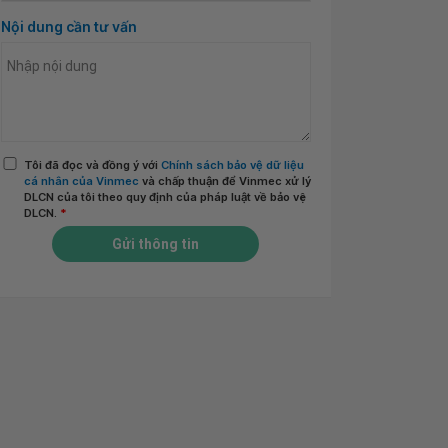
Nội dung cần tư vấn
Tôi đã đọc và đồng ý với
Chính sách bảo vệ dữ liệu
cá nhân của Vinmec
và chấp thuận để Vinmec xử lý
DLCN của tôi theo quy định của pháp luật về bảo vệ
DLCN.
*
Gửi thông tin