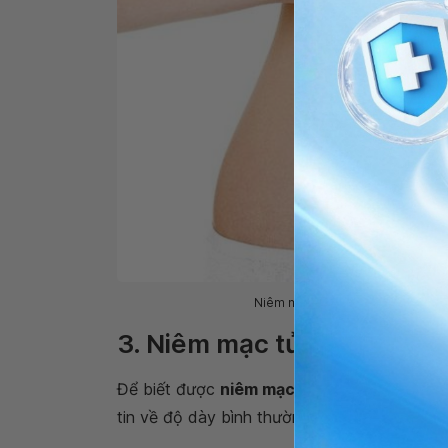
Niêm mạc tử cung quá dày hay q
3. Niêm mạc tử cung dày ba
Để biết được
niêm mạc tử cung dày bao nhi
tin về độ dày bình thường của niêm mạc tử 