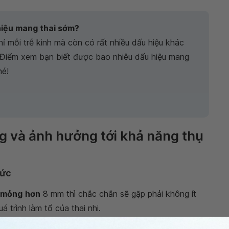
hiệu mang thai sớm?
ỉ mỗi trễ kinh mà còn có rất nhiều dấu hiệu khác
 Điểm xem bạn biết được bao nhiêu dấu hiệu mang
hé!
g và ảnh hưởng tới khả năng thụ
mức
 mỏng
hơn
8 mm thì chắc chắn sẽ gặp phải không ít
á trình làm tổ của thai nhi.