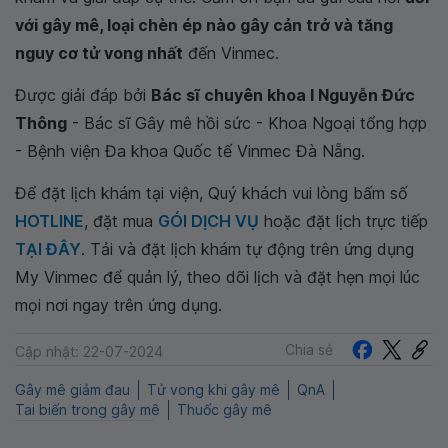
với gây mê, loại chèn ép nào gây cản trở và tăng
nguy cơ tử vong nhất
đến Vinmec.
Được giải đáp bởi
Bác sĩ chuyên khoa I Nguyễn Đức
Thông
- Bác sĩ Gây mê hồi sức - Khoa Ngoại tổng hợp
- Bệnh viện Đa khoa Quốc tế Vinmec Đà Nẵng.
Để đặt lịch khám tại viện, Quý khách vui lòng bấm số
HOTLINE
, đặt mua
GÓI DỊCH VỤ
hoặc đặt lịch trực tiếp
TẠI ĐÂY
. Tải và đặt lịch khám tự động trên ứng dụng
My Vinmec để quản lý, theo dõi lịch và đặt hẹn mọi lúc
mọi nơi ngay trên ứng dụng.
Chia sẻ
Cập nhật: 22-07-2024
Gây mê giảm đau
Tử vong khi gây mê
QnA
Tai biến trong gây mê
Thuốc gây mê