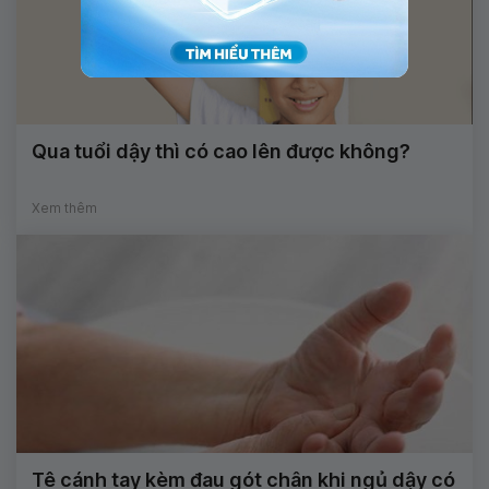
Qua tuổi dậy thì có cao lên được không?
Xem thêm
Tê cánh tay kèm đau gót chân khi ngủ dậy có