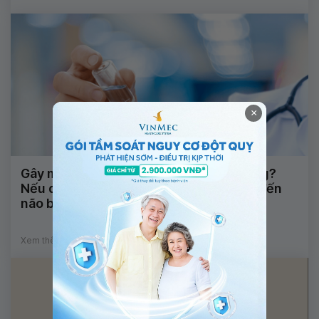
×
Gây mê có an toàn cho trẻ sơ sinh không?
Nếu dùng thuốc gây mê có ảnh hưởng đến
não bộ của bé không?
Xem thêm