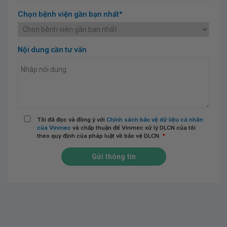
Chọn bệnh viện gần bạn nhất*
Nội dung cần tư vấn
Tôi đã đọc và đồng ý với
Chính sách bảo vệ dữ liệu cá nhân
của Vinmec
và chấp thuận để Vinmec xử lý DLCN của tôi
theo quy định của pháp luật về bảo vệ DLCN.
*
Gửi thông tin