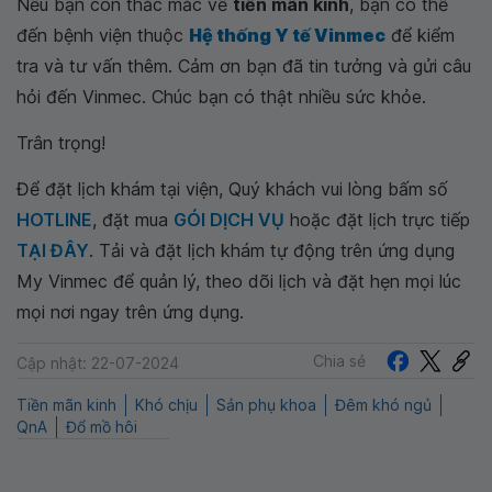
Nếu bạn còn thắc mắc về
tiền mãn kinh
, bạn có thể
đến bệnh viện thuộc
Hệ thống Y tế Vinmec
để kiểm
tra và tư vấn thêm. Cảm ơn bạn đã tin tưởng và gửi câu
hỏi đến Vinmec. Chúc bạn có thật nhiều sức khỏe.
Trân trọng!
Để đặt lịch khám tại viện, Quý khách vui lòng bấm số
HOTLINE
, đặt mua
GÓI DỊCH VỤ
hoặc đặt lịch trực tiếp
TẠI ĐÂY
. Tải và đặt lịch khám tự động trên ứng dụng
My Vinmec để quản lý, theo dõi lịch và đặt hẹn mọi lúc
mọi nơi ngay trên ứng dụng.
Chia sẻ
Cập nhật: 22-07-2024
Tiền mãn kinh
Khó chịu
Sản phụ khoa
Đêm khó ngủ
QnA
Đổ mồ hôi