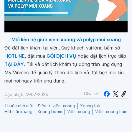
Mối liên hệ giữa viêm xoang và polyp mũi xoang
Để đặt lịch khám tại viện, Quý khách vui lòng bấm số
HOTLINE
, đặt mua
GÓI DỊCH VỤ
hoặc đặt lịch trực tiếp
TẠI ĐÂY
. Tải và đặt lịch khám tự động trên ứng dụng
My Vinmec để quản lý, theo dõi lịch và đặt hẹn mọi lúc
mọi nơi ngay trên ứng dụng.
Chia sẻ
Cập nhật: 22-07-2024
Thuốc nhỏ mũi
Điều trị viêm xoang
Xoang trán
Hút mũi xoang
Xoang bướm
Viêm xoang
Viêm xoang hàm