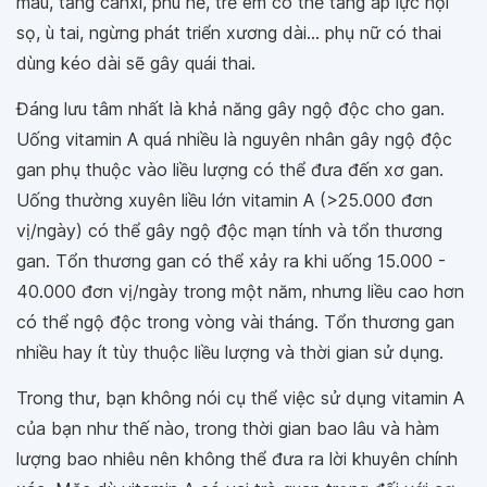
máu, tăng canxi, phù nề, trẻ em có thể tăng áp lực nội
sọ, ù tai, ngừng phát triển xương dài... phụ nữ có thai
dùng kéo dài sẽ gây quái thai.
Đáng lưu tâm nhất là khả năng gây ngộ độc cho gan.
Uống vitamin A quá nhiều là nguyên nhân gây ngộ độc
gan phụ thuộc vào liều lượng có thể đưa đến xơ gan.
Uống thường xuyên liều lớn vitamin A (>25.000 đơn
vị/ngày) có thể gây ngộ độc mạn tính và tổn thương
gan. Tổn thương gan có thể xảy ra khi uống 15.000 -
40.000 đơn vị/ngày trong một năm, nhưng liều cao hơn
có thể ngộ độc trong vòng vài tháng. Tổn thương gan
nhiều hay ít tùy thuộc liều lượng và thời gian sử dụng.
Trong thư, bạn không nói cụ thể việc sử dụng vitamin A
của bạn như thế nào, trong thời gian bao lâu và hàm
lượng bao nhiêu nên không thể đưa ra lời khuyên chính