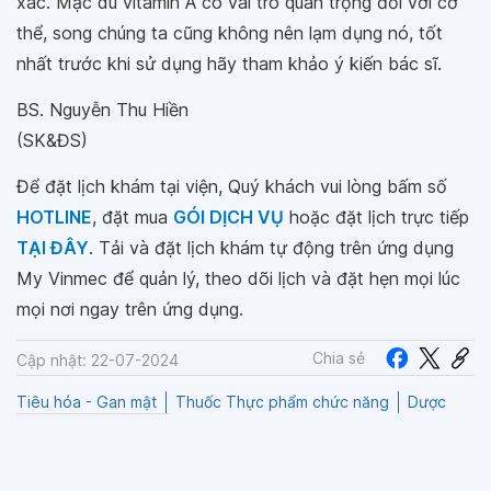
xác. Mặc dù vitamin A có vai trò quan trọng đối với cơ
thể, song chúng ta cũng không nên lạm dụng nó, tốt
nhất trước khi sử dụng hãy tham khảo ý kiến bác sĩ.
BS. Nguyễn Thu Hiền
(SK&ĐS)
Để đặt lịch khám tại viện, Quý khách vui lòng bấm số
HOTLINE
, đặt mua
GÓI DỊCH VỤ
hoặc đặt lịch trực tiếp
TẠI ĐÂY
. Tải và đặt lịch khám tự động trên ứng dụng
My Vinmec để quản lý, theo dõi lịch và đặt hẹn mọi lúc
mọi nơi ngay trên ứng dụng.
Chia sẻ
Cập nhật: 22-07-2024
Tiêu hóa - Gan mật
Thuốc Thực phẩm chức năng
Dược