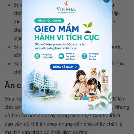
Bị tiêu chảy: Ăn những thực phẩm chứa nhiều
chất xơ như pectin, kẹo gôm, chúng có thể hấp
thu tăng lượng nước trong cơ thể. Thực phẩm
chứa những chất này là gạo trắng, cháo yến
mạch.
Bị táo bón:
Ăn nhiều hoa quả tươi và rau xanh,
uống ít nhất 8 cốc nước trong ngày.
Bị ợ nóng, ợ chua: Uống sữa trước bữa ăn và hạn
chế thực phẩm chứa caffeine.
Ăn chay khi bầu bí
Mùa hè, bạn thường hướng tới thực phẩm chay để làm
cho cơ thể dễ chịu hơn, chống chọi với cái nóng. Nhưng
bà bầu có nên ăn chay trong mùa này? Câu trả lời là
bạn vẫn có thể ăn chay nhưng cần phải chắc chắn là
thai nhi vẫn nhận đủ chất dinh dưỡng.