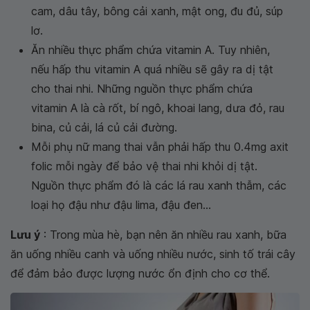
cam, dâu tây, bông cải xanh, mật ong, đu đủ, súp
lơ.
Ăn nhiều thực phẩm chứa vitamin A. Tuy nhiên,
nếu hấp thu vitamin A quá nhiều sẽ gây ra dị tật
cho thai nhi. Những nguồn thực phẩm chứa
vitamin A là cà rốt, bí ngô, khoai lang, dưa đỏ, rau
bina, củ cải, lá củ cải đường.
Mỗi phụ nữ mang thai vẫn phải hấp thu 0.4mg axit
folic mỗi ngày để bảo vệ thai nhi khỏi dị tật.
Nguồn thực phẩm đó là các lá rau xanh thẫm, các
loại họ đậu như đậu lima, đậu đen...
Lưu ý
: Trong mùa hè, bạn nên ăn nhiều rau xanh, bữa
ăn uống nhiều canh và uống nhiều nước, sinh tố trái cây
để đảm bảo được lượng nước ổn định cho cơ thể.