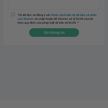
Tôi đã đọc và đồng ý với
Chính sách bảo vệ dữ liệu cá nhân
của Vinmec
và chấp thuận để Vinmec xử lý DLCN của tôi
theo quy định của pháp luật về bảo vệ DLCN.
*
Gửi thông tin