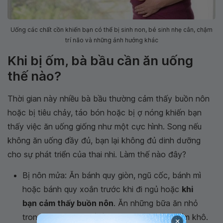
Uống các chất cồn khiến bạn có thể bị sinh non, bé sinh nhẹ cân, chậm
trí não và những ảnh hưởng khác
Khi bị ốm, bà bầu cần ăn uống
thế nào?
Thời gian này nhiều bà bầu thường cảm thấy buồn nôn
hoặc bị tiêu chảy, táo bón hoặc bị ợ nóng khiến bạn
thấy việc ăn uống giống như một cực hình. Song nếu
không ăn uống đầy đủ, bạn lại không đủ dinh dưỡng
cho sự phát triển của thai nhi. Làm thế nào đây?
Bị nôn mửa: Ăn bánh quy giòn, ngũ cốc, bánh mì
hoặc bánh quy xoắn trước khi đi ngủ hoặc
khi
bạn cảm thấy buồn nôn
. Ăn những bữa ăn nhỏ
trong ngày, hạn chế đồ kích thích, thực phẩm khô.
×