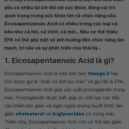
yếu có nhiều lợi ích đối với sức khỏe, đóng vai trò
quan trọng trong sức khỏe tim và chức năng não.
Eicosapentaenoic Acid có nhiều trong các loại cá
béo như cá hồi, cá trích, cá mòi,.. Nếu cơ thể thiếu
EPA có thể gây một số ảnh hưởng đến chức năng tim
mạch, trí não và sự phát triển của thai kỳ...
1. Eicosapentaenoic Acid là gì?
Eicosapentaenoic Acid là một axit béo
Omega 3
hay
còn được gọi là “chất có tính lọc máu” và gọi tắt là EPA.
Eicosapentaenoic Acid giúp sản xuất prostaglandin trong
máu. Prostaglandin được biết giúp ức chế tạo các tiểu
cầu nhằm làm giảm và ngăn ngừa chứng huyết khối, làm
giảm
cholesterol
và
triglycerides
có trong máu.
Thêm nữa, Eicosapentaenoic Acid còn có thể làm giảm