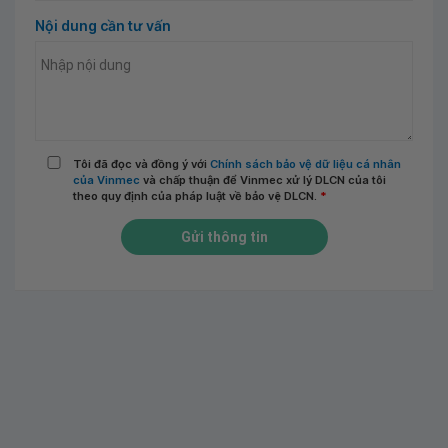
Nội dung cần tư vấn
Tôi đã đọc và đồng ý với
Chính sách bảo vệ dữ liệu cá nhân
của Vinmec
và chấp thuận để Vinmec xử lý DLCN của tôi
theo quy định của pháp luật về bảo vệ DLCN.
*
Gửi thông tin