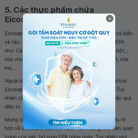
5. Các thực phẩm chứa
Eicosapentaenoic Acid
×
Eicosapentaenoic Acid có mặt trong một số loại cá biển
và tảo. Bạn có thể bổ sung các thực phẩm giàu EPA
như: Cá hồi, cá trích, cá mòi, cá thu, cá ngừ, sữa bột, ,
sữa chua, phô mai, hàu, sò điệp, dầu gan cá tuyết, sữa
mẹ,...
Ngoài ra có thể bổ sung thêm các viên uống có chứa
Eicosapentaenoic Acid như dầu cá hoặc dầu tảo.Tuy
nhiên cần có sự đồng ý của bác sĩ để mang lại hiệu quả
điều trị.
Mong rằng qua bài viết trên, mọi người có thể hiểu rõ
hơn về Eicosapentaenoic Acid - EPA cũng như tầm quan
trọng của việc bổ sung EPA hàng ngày. Tuy nhiên mọi