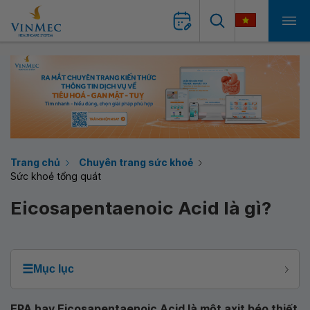
Trang chủ
Chuyên trang sức khoẻ
Sức khoẻ tổng quát
Eicosapentaenoic Acid là gì?
☰
Mục lục
EPA hay Eicosapentaenoic Acid là một axit béo thiết