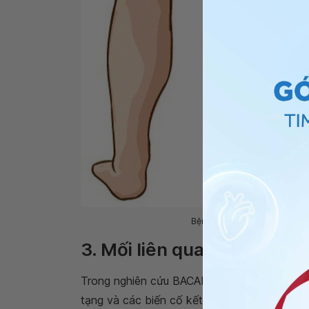
Bệnh nhân ung thư tuyến tụy 
3. Mối liên quan giữa huyết
Trong nghiên cứu BACAP-VVT, huyết khối tĩ
tạng và các biến cố kết hợp được quan sát 