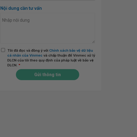
Nội dung cần tư vấn
Tôi đã đọc và đồng ý với
Chính sách bảo vệ dữ liệu
cá nhân của Vinmec
và chấp thuận để Vinmec xử lý
DLCN của tôi theo quy định của pháp luật về bảo vệ
DLCN.
*
Gửi thông tin