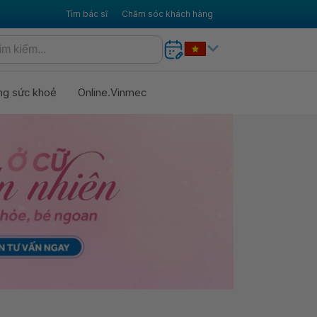
Tìm bác sĩ
Chăm sóc khách hàng
ng sức khoẻ
Online.Vinmec