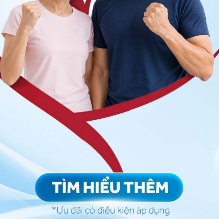
 có triệu chứng và 54% trong số đó không có triệu
cáo không có mối liên quan giữa huyết khối tĩnh mạch
ư tuyến tụy. Tuy nhiên, tất cả các bệnh nhân được đưa
với tuổi thọ ngắn. Ngược lại, các nghiên cứu sau đó
nh mạch có liên quan đến tiên lượng kém hơn. Trong
hân bị ung thư tuyến tụy không cắt được, huyết khối
n đến việc giảm 2,5 lần thời gian sống thêm không tiến
ệnh OS. Tương tự, trong một nhóm nhỏ gồm 135 bệnh
ết khối tĩnh mạch có liên quan đáng kể với việc tăng
g sót được cải thiện đáng kể ở những bệnh nhân huyết
ống đông máu
so với những người không được điều trị
 0,30, KTC 95%: 0,12-0,74, P = 0,009]. Các nghiên
mạch ngẫu nhiên ở bệnh nhân ung thư tuyến tụy cũng
ạch nội tạng và tỷ lệ tử vong. Tương tự, trong một
tuyến tụy mới được chẩn đoán, những bệnh nhân phát
 hoặc có triệu chứng trong quá trình theo dõi có PFS