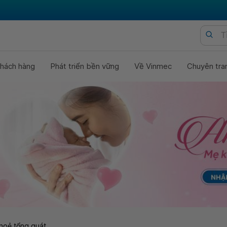
hách hàng
Phát triển bền vững
Về Vinmec
Chuyên tra
hoẻ tổng quát