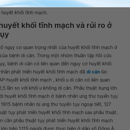
,54; P = 0,004) và OS (HR 2,02; 95 % CI: 1,57-2,60; P
 huyết khối tĩnh mạch.
 huyết khối tĩnh mạch và rủi ro ở
tụy
ố nguy cơ quan trọng nhất của huyết khối tĩnh mạch ở
 của bệnh di căn. Trong một nhóm thuần tập hồi cứu
y, bệnh di căn có liên quan đến nguy cơ huyết khối
 nhân phát triển huyết khối tĩnh mạch đã
di căn
lúc
-huyết khối tĩnh mạch , khối u di căn có liên quan
,5 lần so với khối u không di căn. Phẫu thuật bụng lớn
ới huyết khối tĩnh mạch ở bệnh nhân ung thư tuyến tụy.
1915 bệnh nhân bị ung thư tuyến tụy ngoại tiết, 127
ật tụy phát triển huyết khối tĩnh mạch sau phẫu thuật.
 cần phẫu thuật tụy phát triển huyết khối tĩnh mạch
 lớn trên 1.115 người được thực hiện ở dân số Đông Á.