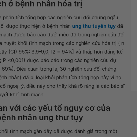
ch ở bệnh nhân hóa trị
à phân tích tổng hợp các nghiên cứu đối chứng ngẫu
khối được thực hiện ở bệnh nhân
ung thư tuyến tụy
đã
h mạch được báo cáo dưới mức độ trong nghiên cứu đối
ủa huyết khối tĩnh mạch trong các nghiên cứu hóa trị ( n
cậy (CI) 95%: 3,9-9,0; I2 = 94%] và thấp hơn đáng kể
3; P <0,001) được báo cáo trong các nghiên cứu dự
 69%). Điều quan trọng là, 30 nghiên cứu đối chứng
ệnh nhân) đã bị loại khỏi phân tích tổng hợp này vì họ
cố ngoại ý, điều này cho thấy khá rõ ràng là các bác sĩ
yết khối tĩnh mạch.
uan với các yếu tố nguy cơ của
bệnh nhân ung thư tụy
khối tĩnh mạch gần đây đã được đánh giá trong một