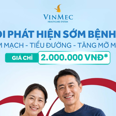
thường gặp biến cố huyết khối tĩnh mạch sâu
 khối tĩnh mạch và tỷ lệ tử vong
nh mạch sâu,
thuyên tắc phổi
, huyết khối tĩnh mạch nội
lần lượt ở 26%, 17%, 30% và 21% bệnh nhân. Nhìn