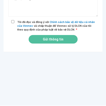
Tôi đã đọc và đồng ý với
Chính sách bảo vệ dữ liệu cá nhân
của Vinmec
và chấp thuận để Vinmec xử lý DLCN của tôi
theo quy định của pháp luật về bảo vệ DLCN.
*
Gửi thông tin