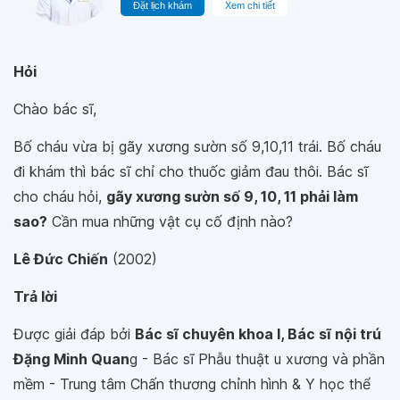
Đặt lịch khám
Xem chi tiết
Hỏi
Chào bác sĩ,
Bố cháu vừa bị gãy xương sườn số 9,10,11 trái. Bố cháu
đi khám thì bác sĩ chỉ cho thuốc giảm đau thôi. Bác sĩ
cho cháu hỏi,
gãy xương sườn số 9, 10, 11 phải làm
sao?
Cần mua những vật cụ cố định nào?
Lê Đức Chiến
(2002)
Trả lời
Được giải đáp bởi
Bác sĩ chuyên khoa I, Bác sĩ nội trú
Đặng Minh Quan
g - Bác sĩ Phẫu thuật u xương và phần
mềm - Trung tâm Chấn thương chỉnh hình & Y học thể