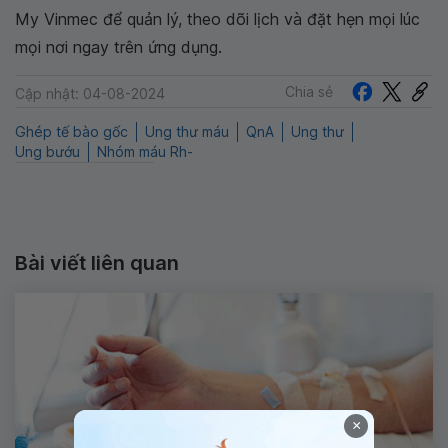
My Vinmec để quản lý, theo dõi lịch và đặt hẹn mọi lúc
mọi nơi ngay trên ứng dụng.
Chia sẻ
Cập nhật: 04-08-2024
Ghép tế bào gốc
Ung thư máu
QnA
Ung thư
Ung bướu
Nhóm máu Rh-
Bài viết liên quan
×