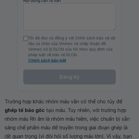
Nội dung cần tư vấn
Tôi đã đọc và đồng ý với Chính sách bảo vệ dữ
liệu cá nhân của Vinmec và chấp thuận để
Vinmec xử lý DLCN của tôi theo quy định của
pháp luật về bảo vệ DLCN.
Chính sách bảo mật
Đăng Ký
Trường hợp khác nhóm máu vẫn có thể cho tủy để
ghép tế bào gốc
tạo máu. Tuy nhiên, với trường hợp
nhóm máu Rh âm là nhóm máu hiếm, việc chuẩn bị sẵn
sàng chế phẩm máu để truyền trong giai đoạn ghép là
rất quan trọng (vì đòi hỏi số lượng máu lớn). Vì vậy, bạn