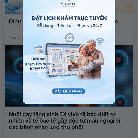
Điều trị ung thư di căn xương bằng thuốc
Xem thêm
Nuôi cấy tăng sinh EX vivo tế bào diệt tự
nhiên và tế bào tê gây độc từ máu ngoại vi
các bệnh nhân ung thư phổi