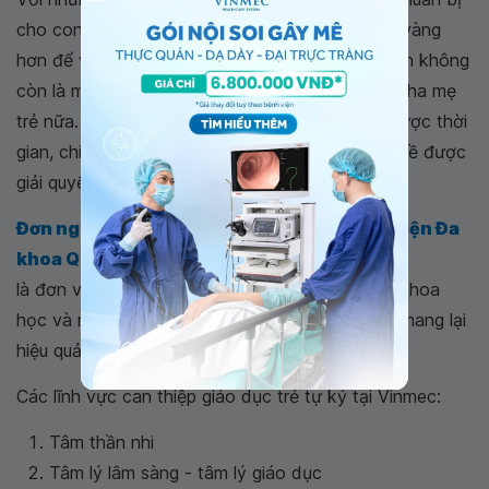
cho con mình các kiến thức tốt và tâm lý vững vàng
hơn để việc trẻ đi khám ở phòng khám/bệnh viện không
còn là một cuộc chiến tâm lý của trẻ và với cả cha mẹ
trẻ nữa. Hơn nữa điều này cũng giúp tiết kiệm được thời
gian, chi phí đi lại và chi phí khám chữa khi vẫn đề được
giải quyết nhanh chóng.
Đơn nguyên Tâm lý giáo dục – Tự kỷ, Bệnh viện Đa
khoa Quốc tế Vinmec Times City
là đơn vị tiên phong áp dụng các phương pháp khoa
học và nghệ thuật đánh giá và trị liệu trẻ tự kỷ, mang lại
hiệu quả cao.
Các lĩnh vực can thiệp giáo dục trẻ tự kỷ tại Vinmec:
Tâm thần nhi
Tâm lý lâm sàng - tâm lý giáo dục