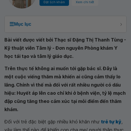
Đặt lịch khám
Xem chi tiết
☰
Mục lục
Bài viết được viết bởi Thạc sĩ Đặng Thị Thanh Tùng -
Kỹ thuật viên Tâm lý - Đơn nguyên Phòng khám Y
học tái tạo và tâm lý giáo dục.
Trên thực tế không ai muốn tới gặp bác sĩ. Đây là
một cuộc viếng thăm mà khiến ai cũng cảm thấy lo
lắng. Chính vì thế mà đối với rất nhiều người có dấu
hiệu: Huyết áp lên cao chỉ khi ở bệnh viện, tỷ lệ mạch
đập cũng tăng theo cảm xúc tại mỗi điểm đến thăm
khám.
Đối với trẻ đặc biệt gặp nhiều khó khăn như
trẻ tự kỷ
,
vậy làm thế nào để khiến con cha mẹ/ người thân thực