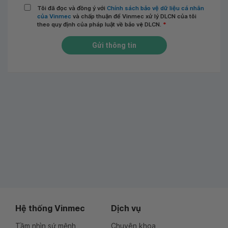
Tôi đã đọc và đồng ý với
Chính sách bảo vệ dữ liệu cá nhân
của Vinmec
và chấp thuận để Vinmec xử lý DLCN của tôi
theo quy định của pháp luật về bảo vệ DLCN.
*
Gửi thông tin
Hệ thống Vinmec
Dịch vụ
Tầm nhìn sứ mệnh
Chuyên khoa