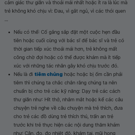
cảm giác thư giãn và thoải mái nhất hoặc ít ra là lúc mà
trẻ không khó chịu vì: Đau, vì gắt ngủ, vì các thói quen
...
Nếu có thể: Cố gắng sắp đặt một cuộc hẹn đầu
tiên hoặc cuối cùng với bác sĩ để bác sĩ và trẻ có
thời gian tiếp xúc thoải mái hơn, trẻ không mất
công chờ đợi hoặc có thể được khám mà ít tiếp
xúc với những tác nhân gây khó chịu trước đó.
Nếu là đi
tiêm chủng
hoặc hoặc bị ốm cần phải
tiêm thì chúng ta chắc chắn rằng chúng ta nên
chuẩn bị cho trẻ các kỹ năng: Dạy trẻ các cách
thư giãn như: Hít thở, nhắm mắt hoặc kể các câu
chuyện trẻ nghe về câu chuyện mà trẻ thích, đưa
cho trẻ các đồ dùng trẻ thích thú, trấn an trẻ
trước khi trẻ thực hiện các nội dung thăm khám
như: Cân, đo, đo nhiệt độ, khám tai, mũi họng