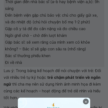
Thời gian đến nhà bác sĩ (a-b hay bệnh viện a,b): 9h
sáng
Đến bệnh viện gặp chú bảo vệ: chú cho giấy gửi xe,
và đo nhiệt độ (chú hỏi chuyện bố mẹ 1-2 phút)
Gặp cô y tá để đo cân nặng và đo chiều cao
Ngồi ghế chờ - chờ đến lượt khám
Gặp bác sĩ: sẽ xem răng của mình xem có khỏe
không? – Bác sĩ sẽ gắp con sâu ra (nhổ răng)
Bác sĩ thưởng phiếu khen
Đi về nhà
Lưu ý: Trong bảng kế hoạch để nói chuyện với trẻ: Đối
với nhiều trẻ tự kỷ hoặc
trẻ chậm phát triển về ngôn
ngữ
thì cha mẹ nên sử dụng hình ảnh minh họa đi kèm
cùng các kế hoạch – hoạt động để trẻ dễ nhìn và hiểu
tốt hơn.
×
Với những cách thực hiện trên đây cha mẹ đã chuẩn bị