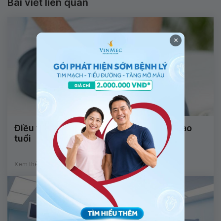
Bài viết liên quan
×
Điều trị đau cơ xương khớp cho người cao
tuổi
Xem thêm