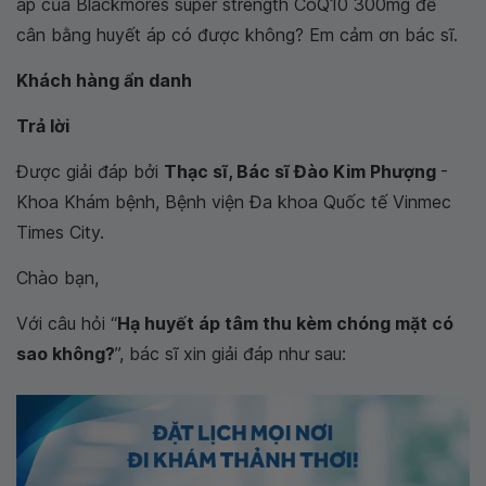
áp của Blackmores super strength CoQ10 300mg để
cân bằng huyết áp có được không? Em cảm ơn bác sĩ.
Khách hàng ẩn danh
Trả lời
Được giải đáp bởi
Thạc sĩ, Bác sĩ Đào Kim Phượng
-
Khoa Khám bệnh, Bệnh viện Đa khoa Quốc tế Vinmec
Times City.
Chào bạn,
Với câu hỏi “
Hạ huyết áp tâm thu kèm chóng mặt có
sao không?
”, bác sĩ xin giải đáp như sau: