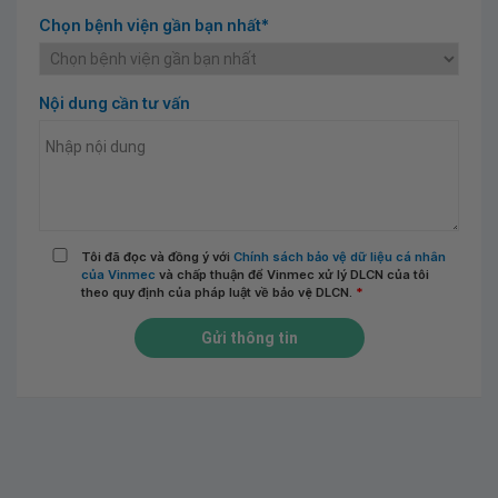
Chọn bệnh viện gần bạn nhất*
Nội dung cần tư vấn
Tôi đã đọc và đồng ý với
Chính sách bảo vệ dữ liệu cá nhân
của Vinmec
và chấp thuận để Vinmec xử lý DLCN của tôi
theo quy định của pháp luật về bảo vệ DLCN.
*
Gửi thông tin