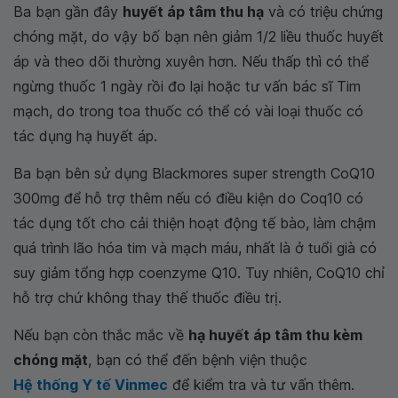
Ba bạn gần đây
huyết áp tâm thu hạ
và có triệu chứng
chóng mặt, do vậy bố bạn nên giảm 1/2 liều thuốc huyết
áp và theo dõi thường xuyên hơn. Nếu thấp thì có thể
ngừng thuốc 1 ngày rồi đo lại hoặc tư vấn bác sĩ Tim
mạch, do trong toa thuốc có thể có vài loại thuốc có
tác dụng hạ huyết áp.
Ba bạn bên sử dụng Blackmores super strength CoQ10
300mg để hỗ trợ thêm nếu có điều kiện do Coq10 có
tác dụng tốt cho cải thiện hoạt động tế bào, làm chậm
quá trình lão hóa tim và mạch máu, nhất là ở tuổi già có
suy giảm tổng hợp coenzyme Q10. Tuy nhiên, CoQ10 chỉ
hỗ trợ chứ không thay thế thuốc điều trị.
Nếu bạn còn thắc mắc về
hạ huyết áp tâm thu kèm
chóng mặt
, bạn có thể đến bệnh viện thuộc
Hệ thống Y tế Vinmec
để kiểm tra và tư vấn thêm.