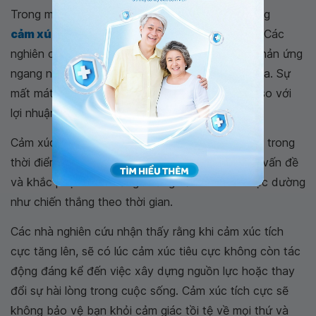
Trong một thời gian dài, nghiên cứu đã chỉ ra rằng
cảm xúc tiêu cực
mạnh hơn cảm xúc tích cực. Các
nghiên cứu cho thấy rằng mọi người không có phản ứng
ngang nhau khi chơi thắng 3 đô la và thua 3 đô la. Sự
mất mát có xu hướng ảnh hưởng mạnh mẽ hơn so với
lợi nhuận.
Cảm xúc tiêu cực có thể lấn át cảm xúc tích cực trong
thời điểm này, bởi vì chúng đang bảo bạn tìm ra vấn đề
và khắc phục nó. Nhưng những cảm xúc tích cực dường
như chiến thắng theo thời gian.
Các nhà nghiên cứu nhận thấy rằng khi cảm xúc tích
cực tăng lên, sẽ có lúc cảm xúc tiêu cực không còn tác
động đáng kể đến việc xây dựng nguồn lực hoặc thay
đổi sự hài lòng trong cuộc sống. Cảm xúc tích cực sẽ
không bảo vệ bạn khỏi cảm giác tồi tệ về mọi thứ và