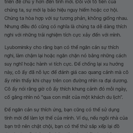
triển để chú ý hơn đến tính mới. Đối với tổ tiên của
chúng ta, sự mới lạ báo hiệu nguy hiểm hoặc cơ hội.
Chúng ta hòa hợp với sự tương phản, không giống nhau.
Nhưng điều đó cũng có nghĩa là chúng ta dễ dàng thích
nghi với những trải nghiệm tích cực xảy đến với mình.
Lyubomirsky cho rằng bạn có thể ngăn cản sự thích
nghi, làm chậm lại hoặc ngăn chặn nó bằng những cách
suy nghĩ hoặc hành vi tích cực. Để chống lại xu hướng
này, cô ấy đã nỗ lực để đánh giá cao quang cảnh mà cô
ấy nhìn thấy khi chạy trên con đường nhìn ra đại dương.
Cô ấy nói rằng giờ cô ấy thích khung cảnh đó mỗi ngày,
cố gắng nhìn nó "qua con mắt của một khách du lịch”.
Để ngăn cản sự thích ứng, bạn cũng có thể sử dụng
tính mới để làm lợi thế của mình. Ví dụ, nếu ngôi nhà của
bạn trở nên chật chội, bạn có thể thử sắp xếp lại đồ