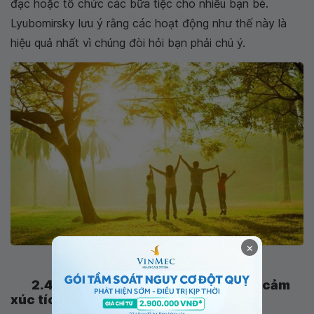
đạc hoặc tổ chức các bữa tiệc cho nhiều bạn bè.
Lyubomirsky lưu ý rằng các hoạt động như thế này là
hiệu quả nhất vì chúng đòi hỏi bạn phải chú ý.
×
Hạnh phúc là tất cả về chủ nghĩa khoái lạc
2.4. Cảm xúc tiêu cực luôn lớn hơn cảm
xúc tích cực