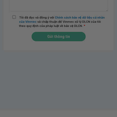
Tôi đã đọc và đồng ý với
Chính sách bảo vệ dữ liệu cá nhân
của Vinmec
và chấp thuận để Vinmec xử lý DLCN của tôi
theo quy định của pháp luật về bảo vệ DLCN.
*
Gửi thông tin