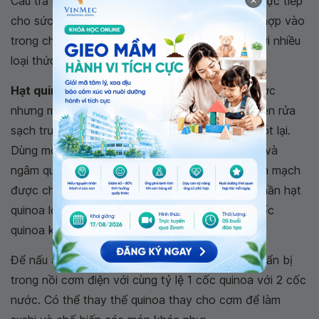
Câu trả lời là có. Mặc dù không mang lại lợi ích trực tiếp
cho sức khỏe, nhưng thực tế quinoa rất dễ kết hợp vào
trong chế độ ăn uống bởi dễ ăn, ngon và hợp với nhiều
loại thức ăn.
Hạt quinoa
đóng gói thường được rửa sạch trước
nhưng một số thương hiệu có thể khuyên bạn nên rửa
sạch trước khi nấu để loại bỏ hết saponin còn sót lại.
Dùng một cái rây lưới mịn để lọc những hạt nhỏ và
ngâm quinoa dưới vòi nước mát vài lần. Hạt diêm mạch
được chế biến tương tự như gạo, sử dụng hai phần hạt
quinoa lỏng và một phần hạt quinoa khô. Một cốc
quinoa khô sẽ cho ra 3 cốc nấu chín.
Để nấu ăn dễ dàng hơn, quinoa có thể được chuẩn bị
trong nồi cơm điện với cùng tỷ lệ 1 cốc quinoa với 2 cốc
nước. Có thể thay thế quinoa thay cho cơm để làm