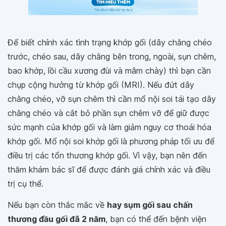
Để biết chính xác tình trạng khớp gối (dây chằng chéo
trước, chéo sau, dây chằng bên trong, ngoài, sụn chêm,
bao khớp, lồi cầu xương đùi và mâm chày) thì bạn cần
chụp cộng hưởng từ khớp gối (MRI). Nếu đứt dây
chằng chéo, vỡ sụn chêm thì cần mổ nội soi tái tạo dây
chằng chéo và cắt bỏ phần sụn chêm vỡ để giữ được
sức mạnh của khớp gối và làm giảm nguy cơ thoái hóa
khớp gối. Mổ nội soi khớp gối là phương pháp tối ưu để
điều trị các tổn thương khớp gối. Vì vậy, bạn nên đến
thăm khám bác sĩ để được đánh giá chính xác và điều
trị cụ thể.
Nếu bạn còn thắc mắc về
hay sụm gối sau chấn
thương đầu gối đã 2 năm
, bạn có thể đến bệnh viện