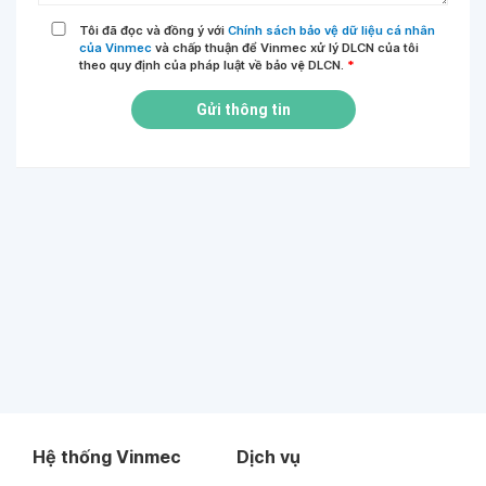
Tôi đã đọc và đồng ý với
Chính sách bảo vệ dữ liệu cá nhân
của Vinmec
và chấp thuận để Vinmec xử lý DLCN của tôi
theo quy định của pháp luật về bảo vệ DLCN.
*
Gửi thông tin
Hệ thống Vinmec
Dịch vụ