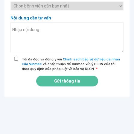
Nội dung cần tư vấn
Tôi đã đọc và đồng ý với
Chính sách bảo vệ dữ liệu cá nhân
của Vinmec
và chấp thuận để Vinmec xử lý DLCN của tôi
theo quy định của pháp luật về bảo vệ DLCN.
*
Gửi thông tin