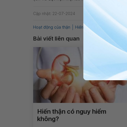
Cập nhật: 22-07-2024
Hoạt động của thận
Hiến thận
Ảnh hưởng sau 
Bài viết liên quan
Hiến thận có nguy hiểm
không?