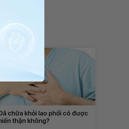
Đã chữa khỏi lao phổi có được
hiến thận không?