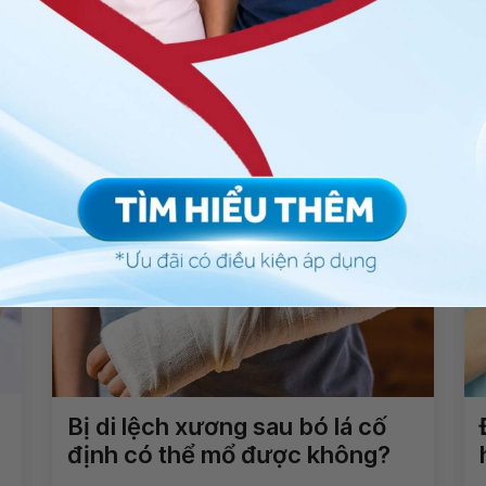
Chia sẻ
hiến thận
Lưu ý sau hiến thận
QnA
Thận
Hiến tạng
Bị di lệch xương sau bó lá cố
định có thể mổ được không?