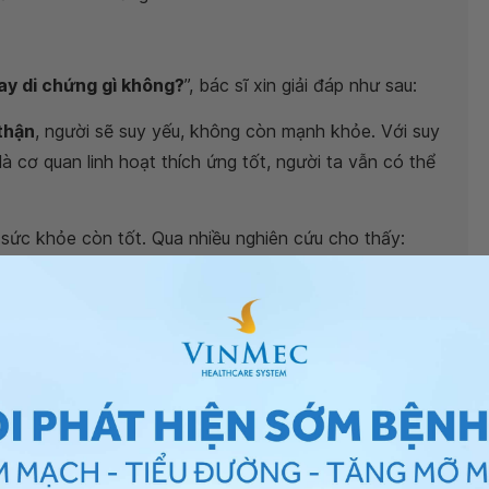
ay di chứng gì không?
”, bác sĩ xin giải đáp như sau:
 thận
, người sẽ suy yếu, không còn mạnh khỏe. Với suy
là cơ quan linh hoạt thích ứng tốt, người ta vẫn có thể
ó sức khỏe còn tốt. Qua nhiều nghiên cứu cho thấy:
ời không hiến thận và người hiến thận, kể cả tuổi tác,
 hiến thận , thân còn lại có sự tăng hoạt động ở mức
 tăng thêm 75-85% khi theo dõi lâu dài. Do đó khi hiến
n còn lại tăng cường hoạt động bù đắp cho thận đã
 10 - 14 ngày. Nếu công việc năng phải sau ít nhất 6