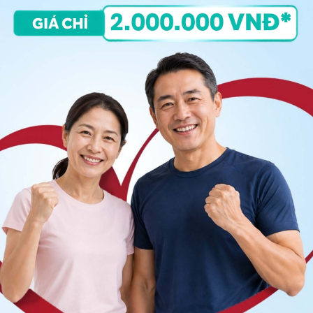
 rượu, không thuốc lá.
n của bác sĩ mỗi lần uống thuốc.
ng ngày.
như bóng đá, võ thuật ngừa chấn thương vùng thận.
thể thích nghi để đảm bảo hoạt động hiệu quả .
 ảnh hưởng hay di chứng gì không
, bạn có thể đến
iểm tra và tư vấn thêm. Cảm ơn bạn đã tin tưởng và
iều sức khỏe.
ng bấm số
HOTLINE
, đặt mua
GÓI DỊCH VỤ
hoặc đặt
 tự động trên ứng dụng My Vinmec để quản lý, theo dõi
g dụng.