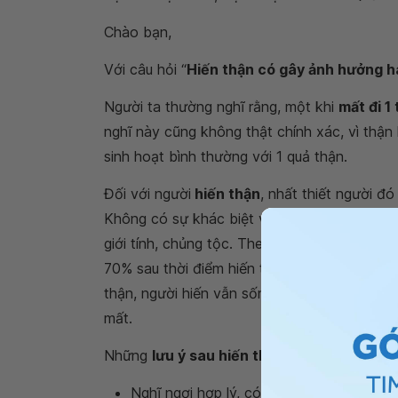
Chào bạn,
Với câu hỏi “
Hiến thận có gây ảnh hưởng h
Người ta thường nghĩ rằng, một khi
mất đi 1
nghĩ này cũng không thật chính xác, vì thận 
sinh hoạt bình thường với 1 quả thận.
Đối với người
hiến thận
, nhất thiết người đ
Không có sự khác biệt về tỷ lệ sống giữa ngư
giới tính, chủng tộc. Theo nghiên cứu: Người
70% sau thời điểm hiến thận 2 tuần, thậm chí
thận, người hiến vẫn sống khỏe mạnh do thậ
mất.
Những
lưu ý sau hiến thận
:
Nghĩ ngơi hợp lý, có thể làm việc lại sau