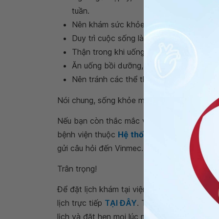
tuần.
Nên khám sức khỏe định kỳ.
Duy trì cuộc sống lành mạnh, hạn chế bia
Thận trong khi uống thuốc, nên có tư vấ
Ăn uống bồi dưỡng, uống nhiều nước tro
Nên tránh các thể thao vận động mạnh 
Nói chung, sống khỏe mạnh, thận còn lại có 
Nếu bạn còn thắc mắc về
hiến thận có gây
bệnh viện thuộc
Hệ thống Y tế Vinmec
để k
gửi câu hỏi đến Vinmec. Chúc bạn có thật nh
Trân trọng!
Để đặt lịch khám tại viện, Quý khách vui lò
lịch trực tiếp
TẠI ĐÂY
. Tải và đặt lịch khám
lịch và đặt hẹn mọi lúc mọi nơi ngay trên ứn