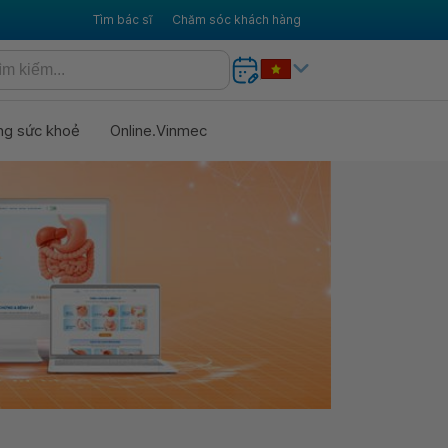
Tìm bác sĩ
Chăm sóc khách hàng
ng sức khoẻ
Online.Vinmec