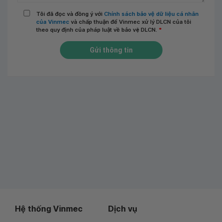
Tôi đã đọc và đồng ý với
Chính sách bảo vệ dữ liệu cá nhân
của Vinmec
và chấp thuận để Vinmec xử lý DLCN của tôi
theo quy định của pháp luật về bảo vệ DLCN.
*
Gửi thông tin
Hệ thống Vinmec
Dịch vụ