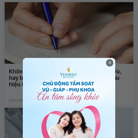
×
Không nói được, nhìn mặt chữ không hiểu,
hay bị động kinh và tê đầu ngón tay là dấu
hiệu bệnh gì?
Xem thêm