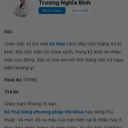
Trương Nghĩa Bình
Đặt lịch khám
Xem chi tiết
Hỏi
Chào bác sĩ! Em mới
bỏ thai
cách đây một tháng thì bị
kinh. Mà một tuần rồi chưa sạch, trong kỳ kinh ra nhiều
máu cục đông. Bác sĩ cho em hỏi tình trạng này có nguy
hiểm không ạ?
Hoài An
(1998)
Trả lời
Chào bạn! Không rõ bạn
bỏ thai bằng phương pháp nội khoa
hay dùng thủ
thuật. Và mức độ ra máu của bạn hiện tại là nhiều hay ít,
thay bao nhiêu băng vệ sinh/ ngày. Vì vậy bác sĩ không