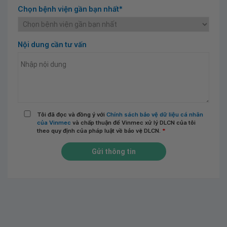
Chọn bệnh viện gần bạn nhất*
Nội dung cần tư vấn
Tôi đã đọc và đồng ý với
Chính sách bảo vệ dữ liệu cá nhân
của Vinmec
và chấp thuận để Vinmec xử lý DLCN của tôi
theo quy định của pháp luật về bảo vệ DLCN.
*
Gửi thông tin