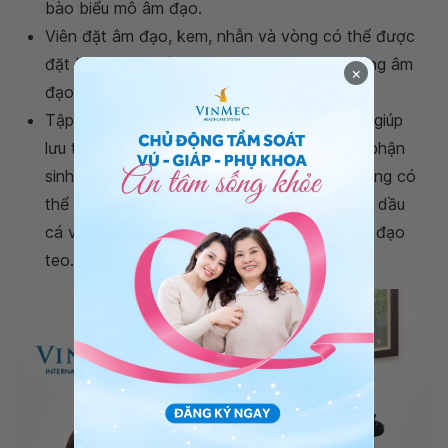
bào biểu mô âm đạo.
Viên đặt âm đạo, kem, nhẫn và vòng có thể được
đặt bên trong để cung cấp estrogen cho vùng âm
×
đạo.
Tập thể dục thường xuyên rất quan trọng vì giúp
lưu thông máu và tăng tuần hoàn máu ở bộ phận
sinh dục. Thử nghiệm với chế độ ăn uống cũng có
thể có hiệu quả. Estrogen thực vật, hạt lanh, dầu
cá và cohosh đen có thể giúp giảm viêm âm đạo
teo.