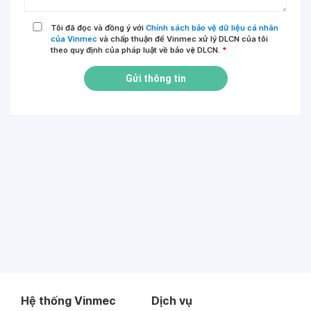
Tôi đã đọc và đồng ý với
Chính sách bảo vệ dữ liệu cá nhân
của Vinmec
và chấp thuận để Vinmec xử lý DLCN của tôi
theo quy định của pháp luật về bảo vệ DLCN.
*
Gửi thông tin
Hệ thống Vinmec
Dịch vụ