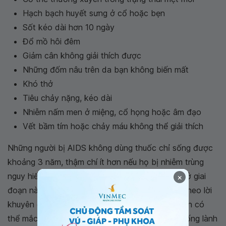
Hạch bạch huyết sưng ở cổ hoặc bẹn
Sốt kéo dài hơn 10 ngày
Đổ mồ hôi đêm
Giảm cân không giải thích được
Những đốm nâu trên da bạn không biến mất
Khó thở
Tiêu chảy nặng, kéo dài
Nhiễm nấm men ở miệng, cổ họng hoặc âm đạo
Vết bầm tím hoặc chảy máu không thể giải thích
Những người bị AIDS không dùng thuốc chỉ sống được
khoảng 3 năm, thậm chí ít hơn nếu họ bị nhiễm trùng
nguy hiểm. Nhưng HIV vẫn có thể được điều trị ở giai
×
đoạn này. Nếu dùng thuốc điều trị HIV hãy làm theo lời
khuyên của bác sĩ về các tình trạng khác mà bạn có
thể mắc phải, với cách điều trị đúng đắn và lối sống lành