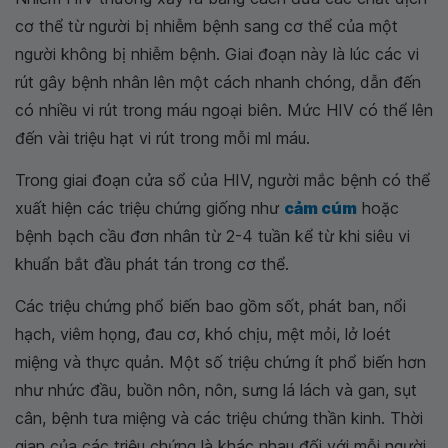
cơ thể từ người bị nhiễm bệnh sang cơ thể của một
người không bị nhiễm bệnh. Giai đoạn này là lúc các vi
rút gây bệnh nhân lên một cách nhanh chóng, dẫn đến
có nhiều vi rút trong máu ngoại biên. Mức HIV có thể lên
đến vài triệu hạt vi rút trong mỗi ml máu.
Trong giai đoạn cửa sổ của HIV, người mắc bệnh có thể
xuất hiện các triệu chứng giống như
cảm cúm
hoặc
bệnh bạch cầu đơn nhân từ 2-4 tuần kể từ khi siêu vi
khuẩn bắt đầu phát tán trong cơ thể.
Các triệu chứng phổ biến bao gồm sốt, phát ban, nổi
hạch, viêm họng, đau cơ, khó chịu, mệt mỏi, lở loét
miệng và thực quản. Một số triệu chứng ít phổ biến hơn
như nhức đầu, buồn nôn, nôn, sưng lá lách và gan, sụt
cân, bệnh tưa miệng và các triệu chứng thần kinh. Thời
gian của các triệu chứng là khác nhau đối với mỗi người,