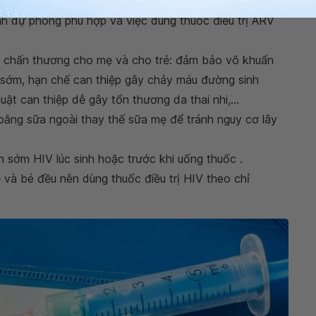
huộc thời điểm xác định HIV dương tính vào giai đoạn
ịnh dự phòng phù hợp và việc dùng thuốc điều trị ARV
ác chấn thương cho mẹ và cho trẻ: đảm bảo vô khuẩn
i sớm, hạn chế can thiệp gây chảy máu đường sinh
huật can thiệp dễ gây tổn thương da thai nhi,...
i bằng sữa ngoài thay thế sữa mẹ để tránh nguy cơ lây
sớm HIV lúc sinh hoặc trước khi uống thuốc .
à bé đều nên dùng thuốc điều trị HIV theo chỉ