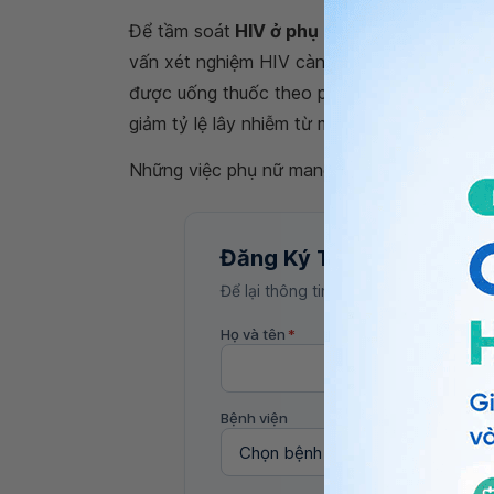
Để tầm soát
HIV ở phụ nữ mang thai
, tất 
vấn xét nghiệm HIV càng sớm càng tốt (tốt n
được uống thuốc theo phác đồ điều trị sớm,
giảm tỷ lệ lây nhiễm từ mẹ sang con.
Những việc phụ nữ mang thai bị nhiễm HIV 
Đăng Ký Tư Vấn
Để lại thông tin, bác sĩ Vinmec sẽ liên
Họ và tên
*
Bệnh viện