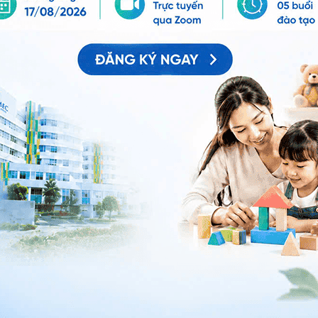
ảo vệ dữ liệu cá nhân của Vinmec và chấp thuận để
nh của pháp luật về bảo vệ DLCN.
Đăng Ký
ai.
ưa được điều trị bằng ARV, nên tham khảo ý kiến
ị dự phòng nhằm ngăn ngừa khả năng lây nhiễm HIV
ến gặp bác sĩ sớm để trao đổi về các loại thuốc có