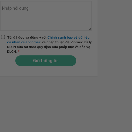
Tôi đã đọc và đồng ý với
Chính sách bảo vệ dữ liệu
cá nhân của Vinmec
và chấp thuận để Vinmec xử lý
DLCN của tôi theo quy định của pháp luật về bảo vệ
DLCN.
*
Gửi thông tin