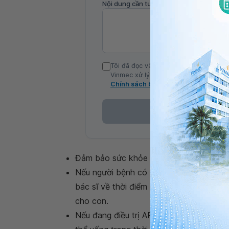
Nội dung cần tư vấn
Tôi đã đọc và đồng ý với Chính sách b
Vinmec xử lý DLCN của tôi theo quy đị
Chính sách bảo mật
Đảm bảo sức khỏe tốt trước khi mang th
Nếu người bệnh có HIV dương tính và ch
bác sĩ về thời điểm phù hợp để điều tr
cho con.
Nếu đang điều trị ARV, người bệnh nên đ