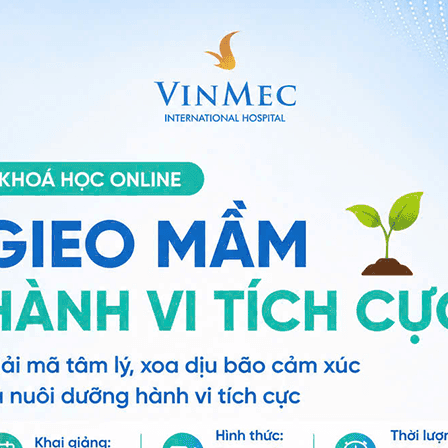
cả thai phụ nên đến các cơ sở y tế để được khám và tư
hất là trong 3 tháng đầu). Nếu phát hiện bệnh và
 bệnh nhân có thể đảm bảo hiệu quả tối ưu trong việc
cần làm để có một thai kỳ khỏe mạnh:
 hệ tư vấn trong 24 giờ.
Số điện thoại
*