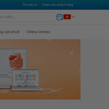
Tìm bác sĩ
Chăm sóc khách hàng
ng sức khoẻ
Online.Vinmec