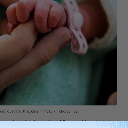
con qua nhau thai, khi sinh hoặc khi cho con bú
m gì khi bị phát hiện nhiễm HIV?