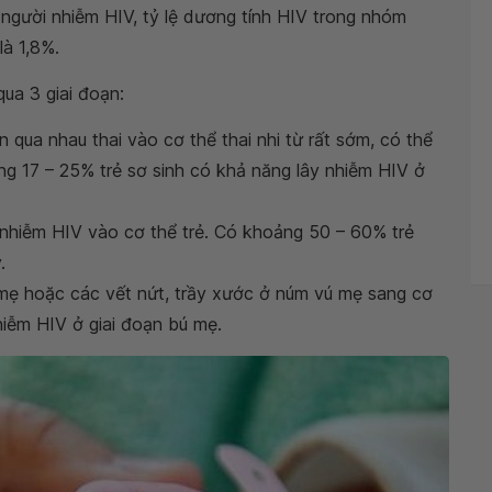
8 người nhiễm HIV, tỷ lệ dương tính HIV trong nhóm
là 1,8%.
ua 3 giai đoạn:
 qua nhau thai vào cơ thể thai nhi từ rất sớm, có thể
ng 17 – 25% trẻ sơ sinh có khả năng lây nhiễm HIV ở
 nhiễm HIV vào cơ thể trẻ. Có khoảng 50 – 60% trẻ
.
 mẹ hoặc các vết nứt, trầy xước ở núm vú mẹ sang cơ
hiễm HIV ở giai đoạn bú mẹ.