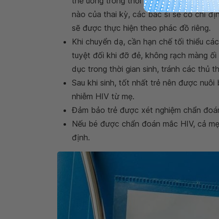
thể uống trong thời kỳ mang thai. Tùy t
nào của thai kỳ, các bác sĩ sẽ có chỉ đ
sẽ được thực hiện theo phác đồ riêng.
Khi chuyển dạ, cần hạn chế tối thiểu c
tuyệt đối khi đỡ đẻ, không rạch màng ố
dục trong thời gian sinh, tránh các thủ t
Sau khi sinh, tốt nhất trẻ nên được nuô
nhiễm HIV từ mẹ.
Đảm bảo trẻ được xét nghiệm chẩn đoán 
Nếu bé được chẩn đoán mắc HIV, cả mẹ v
định.